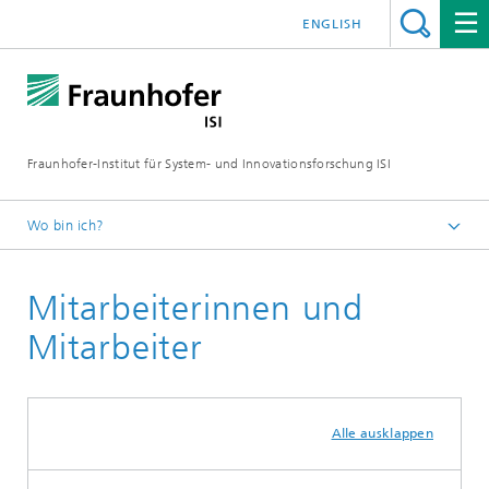
ENGLISH
Fraunhofer-Institut für System- und Innovationsforschung ISI
Wo bin ich?
Startseite
Mitarbeiterinnen und
Abteilungen
Energietechnologien und Energiesysteme
Mitarbeiter
Alle ausklappen