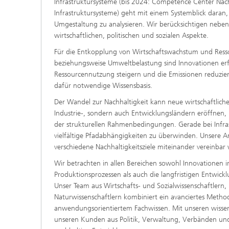
Infrastruktursysteme (bis 2024: Competence Center Nac
Infrastruktursysteme) geht mit einem Systemblick daran
Umgestaltung zu analysieren. Wir berücksichtigen nebe
wirtschaftlichen, politischen und sozialen Aspekte.
Für die Entkopplung von Wirtschaftswachstum und Res
beziehungsweise Umweltbelastung sind Innovationen erfor
Ressourcennutzung steigern und die Emissionen reduzier
dafür notwendige Wissensbasis.
Der Wandel zur Nachhaltigkeit kann neue wirtschaftlich
Industrie-, sondern auch Entwicklungsländern eröffnen,
der strukturellen Rahmenbedingungen. Gerade bei Infra
vielfältige Pfadabhängigkeiten zu überwinden. Unsere A
verschiedene Nachhaltigkeitsziele miteinander vereinbar
Wir betrachten in allen Bereichen sowohl Innovationen 
Produktionsprozessen als auch die langfristigen Entwick
Unser Team aus Wirtschafts- und Sozialwissenschaftlern,
Naturwissenschaftlern kombiniert ein avanciertes Meth
anwendungsorientiertem Fachwissen. Mit unseren wissen
unseren Kunden aus Politik, Verwaltung, Verbänden un