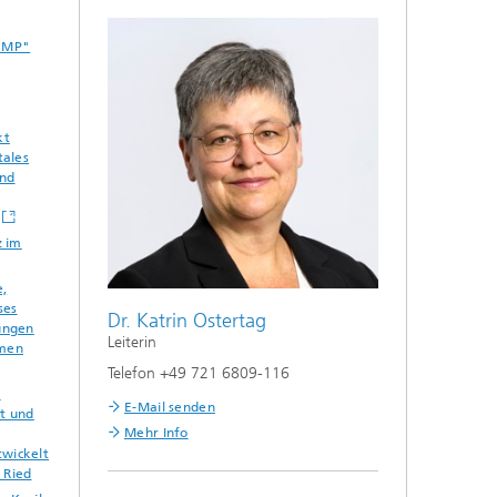
SUMP"
kt
tales
und
z im
e,
ses
Dr. Katrin Ostertag
ungen
Leiterin
men
Telefon +49 721 6809-116
e
E-Mail senden
t und
Mehr Info
wickelt
 Ried