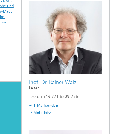
; Krail,
 Höhe und
kw-Maut
he:
- und
Prof. Dr. Rainer Walz
Leiter
Telefon +49 721 6809-236
E-Mail senden
Mehr Info