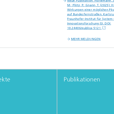
Neue Publikation: Horlemann, J.
M.; Plötz, P.; Gnann, T. (2025):
Wirkungen einer möglichen P
auf Bundesfernstraßen. Karlsru
Fraunhofer-Institut für System
Innovationsforschung ISI. DOI:
10.24406/publica-5121.
MEHR MELDUNGEN
ekte
Publikationen