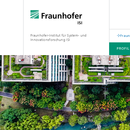
Fraunhofer-Institut für System- und
Fraun
Innovationsforschung ISI
PROFIL
PROFIL
ABTEILUNGEN
THEMEN
JOINT INNOVATION HUB