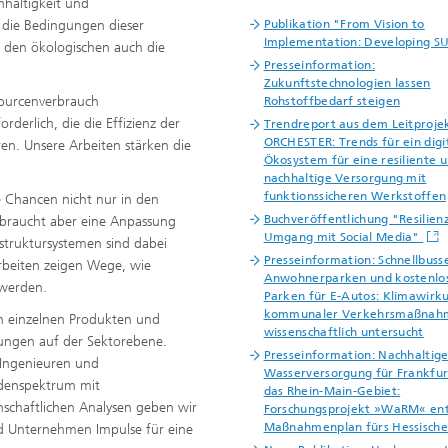
hhaltigkeit und
, die Bedingungen dieser
Publikation "From Vision to
Implementation: Developing 
n den ökologischen auch die
Presseinformation:
Zukunftstechnologien lassen
sourcenverbrauch
Rohstoffbedarf steigen
derlich, die die Effizienz der
Trendreport aus dem Leitproje
ORCHESTER: Trends für ein digi
en. Unsere Arbeiten stärken die
Ökosystem für eine resiliente 
nachhaltige Versorgung mit
funktionssicheren Werkstoffen
e Chancen nicht nur in den
Buchveröffentlichung "Resilien
 braucht aber eine Anpassung
Umgang mit Social Media"
struktursystemen sind dabei
Presseinformation: Schnellbuss
rbeiten zeigen Wege, wie
Anwohnerparken und kostenlo
 werden.
Parken für E-Autos: Klimawirk
kommunaler Verkehrsmaßnah
in einzelnen Produkten und
wissenschaftlich untersucht
lungen auf der Sektorebene.
Presseinformation: Nachhaltig
 Ingenieuren und
Wasserversorgung für Frankfur
odenspektrum mit
das Rhein-Main-Gebiet:
schaftlichen Analysen geben wir
Forschungsprojekt »WaRM« ent
Maßnahmenplan fürs Hessische
d Unternehmen Impulse für eine