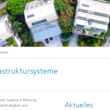
© gettyimages.de/WePro
systeme
 am Fraunhofer ISI analysiert Voraussetzungen und Möglichkeiten zur Emissionsred
astruktursysteme
nzer Systeme in Richtung
Aktuelles
 Nachhaltigkeit und