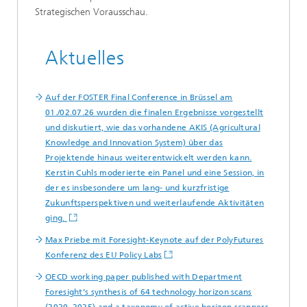
Strategischen Vorausschau.
Aktuelles
Auf der FOSTER Final Conference in Brüssel am
01./02.07.26 wurden die finalen Ergebnisse vorgestellt
und diskutiert, wie das vorhandene AKIS (Agricultural
Knowledge and Innovation System) über das
Projektende hinaus weiterentwickelt werden kann.
Kerstin Cuhls moderierte ein Panel und eine Session, in
der es insbesondere um lang- und kurzfristige
Zukunftsperspektiven und weiterlaufende Aktivitäten
ging.
Max Priebe mit Foresight-Keynote auf der PolyFutures
Konferenz des EU Policy Labs
OECD working paper published with Department
Foresight’s synthesis of 64 technology horizon scans
(2020–2025) and a taxonomy of active horizon scanners