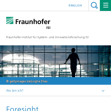
ENGLISH
Fraunhofer-Institut für System- und Innovationsforschung ISI
© gettyimages.de/Linghe Zhao
Wo bin ich?
Startseite
Foresight
Abteilungen