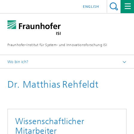
ENGLISH
Fraunhofer-Institut für System- und Innovationsforschung ISI
Wo bin ich?
Startseite
Dr. Matthias Rehfeldt
Abteilungen
Energietechnologien und Energiesysteme
Mitarbeitende
Wissenschaftlicher
Mitarbeiter