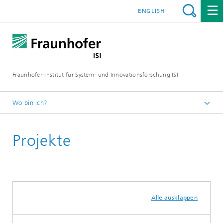
ENGLISH
Fraunhofer-Institut für System- und Innovationsforschung ISI
Wo bin ich?
Startseite
Projekte
Abteilungen
Wissens- und Technologietransfer
Alle ausklappen