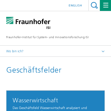
ENGLISH
Fraunhofer-Institut für System- und Innovationsforschung ISI
Wo bin ich?
Startseite
Geschäftsfelder
Abteilungen
Nachhaltigkeit und Infrastruktursysteme
Wasserwirtschaft
Das Geschäftsfeld Wasserwirtschaft analysiert und