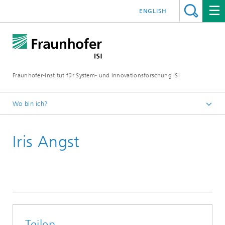
ENGLISH
Fraunhofer-Institut für System- und Innovationsforschung ISI
Wo bin ich?
Startseite
Iris Angst
Abteilungen
Energietechnologien und Energiesysteme
Mitarbeitende
Teilen