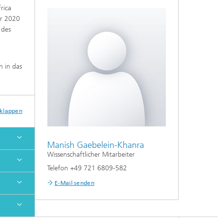
rica
hr 2020
 des
n in das
sklappen
Manish Gaebelein-Khanra
Wissenschaftlicher Mitarbeiter
Telefon +49 721 6809-582
E-Mail senden