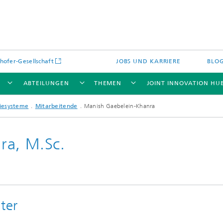
hofer-Gesellschaft
JOBS UND KARRIERE
BLO
ABTEILUNGEN
THEMEN
JOINT INNOVATION HU
iesysteme
Mitarbeitende
Manish Gaebelein-Khanra
ra, M.Sc.
ter