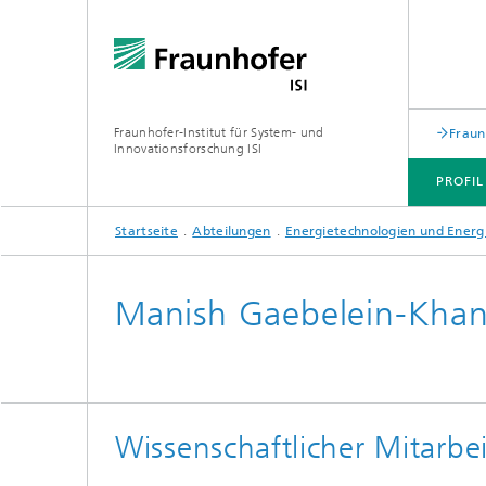
Fraunhofer-Institut für System- und
Fraun
Innovationsforschung ISI
PROFIL
Startseite
Abteilungen
Energietechnologien und Energ
PROFIL
ABTEILUNGEN
THEMEN
JOINT INNOVATION HUB
Manish Gaebelein-Khan
Wissenschaftlicher Mitarbei