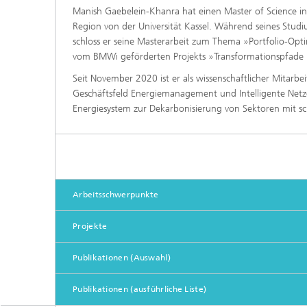
Manish Gaebelein-Khanra hat einen Master of Science in
Region von der Universität Kassel. Während seines Studi
schloss er seine Masterarbeit zum Thema »Portfolio-Op
vom BMWi geförderten Projekts »Transformationspfade
Seit November 2020 ist er als wissenschaftlicher Mitarbe
Geschäftsfeld Energiemanagement und Intelligente Netze
Energiesystem zur Dekarbonisierung von Sektoren mit s
Arbeitsschwerpunkte
Projekte
Publikationen (Auswahl)
Publikationen (ausführliche Liste)