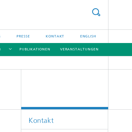
G
PRESSE
KONTAKT
ENGLISH
B
PUBLIKATIONEN
VERANSTALTUNGEN
[X]
[X]
[X]
[X]
Kontakt