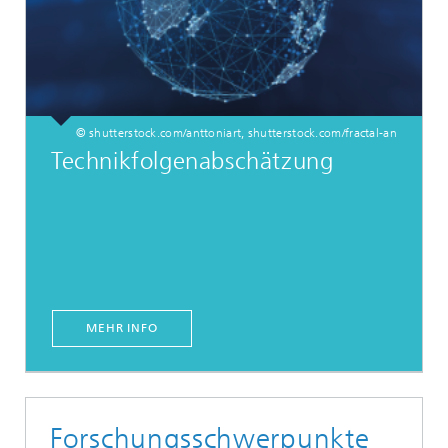
© shutterstock.com/anttoniart, shutterstock.com/fractal-an
Technikfolgenabschätzung
MEHR INFO
Forschungsschwerpunkte