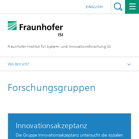
ENGLISH
Fraunhofer-Institut für System- und Innovationsforschung ISI
Wo bin ich?
Startseite
Forschungsgruppen
Abteilungen
Wissens- und Technologietransfer
Innovationsakzeptanz
Die Gruppe Innovationsakzeptanz untersucht die sozialen