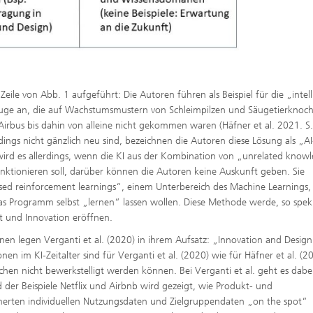
Zeile von Abb. 1 aufgeführt: Die Autoren führen als Beispiel für die „intel
euge an, die auf Wachstumsmustern von Schleimpilzen und Säugetierknoc
 Airbus bis dahin von alleine nicht gekommen waren (Häfner et al. 2021. S.
dings nicht gänzlich neu sind, bezeichnen die Autoren diese Lösung als „AI
wird es allerdings, wenn die KI aus der Kombination von „unrelated know
nktionieren soll, darüber können die Autoren keine Auskunft geben. Sie
ised reinforcement learnings“, einem Unterbereich des Machine Learnings,
 Programm selbst „lernen“ lassen wollen. Diese Methode werde, so spek
ät und Innovation eröffnen.
en legen Verganti et al. (2020) in ihrem Aufsatz: „Innovation and Design
nen im KI-Zeitalter sind für Verganti et al. (2020) wie für Häfner et al. (2
en nicht bewerkstelligt werden können. Bei Verganti et al. geht es dabe
er Beispiele Netflix und Airbnb wird gezeigt, wie Produkt- und
herten individuellen Nutzungsdaten und Zielgruppendaten „on the spot“