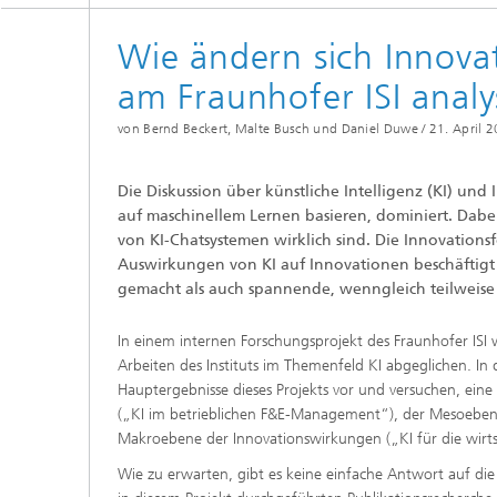
Wie ändern sich Innova
am Fraunhofer ISI analy
von Bernd Beckert, Malte Busch und Daniel Duwe /
21. April 
Die Diskussion über künstliche Intelligenz (KI) u
auf maschinellem Lernen basieren, dominiert. Dabei
von KI-Chatsystemen wirklich sind. Die Innovations
Auswirkungen von KI auf Innovationen beschäftigt 
gemacht als auch spannende, wenngleich teilweise 
In einem internen Forschungsprojekt des Fraunhofer IS
Arbeiten des Instituts im Themenfeld KI abgeglichen. In
Hauptergebnisse dieses Projekts vor und versuchen, ei
(„KI im betrieblichen F&E-Management“), der Mesoebene 
Makroebene der Innovationswirkungen („KI für die wirtsc
Wie zu erwarten, gibt es keine einfache Antwort auf die