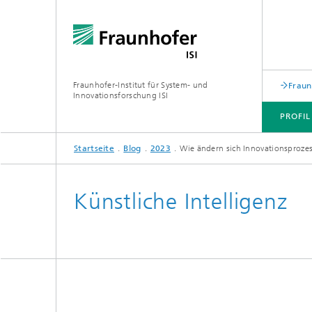
Fraunhofer-Institut für System- und
Fraun
Innovationsforschung ISI
PROFIL
Startseite
Blog
2023
Wie ändern sich Innovationsprozes
PROFIL
ABTEILUNGEN
THEMEN
JOINT INNOVATION HUB
Künstliche Intelligenz