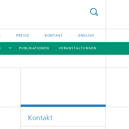
G
PRESSE
KONTAKT
ENGLISH
B
PUBLIKATIONEN
VERANSTALTUNGEN
[X]
[X]
[X]
[X]
Kontakt