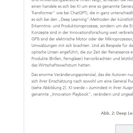
einen handele es sich bei KI um eine so genannte Genera
Transformer“ wie bei ChatGPT), die in ganz unterschi
es sich bei den „Deep Learning“-Methoden der künstliche
Erkenntnis- und Produktionsprozesse, sondern um die E
Konzepte sind in der Innovationsforschung weit verbreite
GPTs sind der elektrische Motor oder der Mikroprozessor, 
Umwälzungen mit sich brachten. Und als Beispiele für d
optische Linsen angeführt, die zur Zeit der Renaissance
Produkte (Brillen, Ferngläser) hervorbrachten und letz
das Wirtschaftswachstum hatten.
Das enorme Veränderungspotenzial, das die Autoren nun 
sich ihrer Einschätzung nach sowohl um eine General P
(siehe Abbildung 2). KI werde – zumindest in ihrer Auspr
genannte „Innovation Playbook“, verändern und ungeah
Abb. 2: Deep L