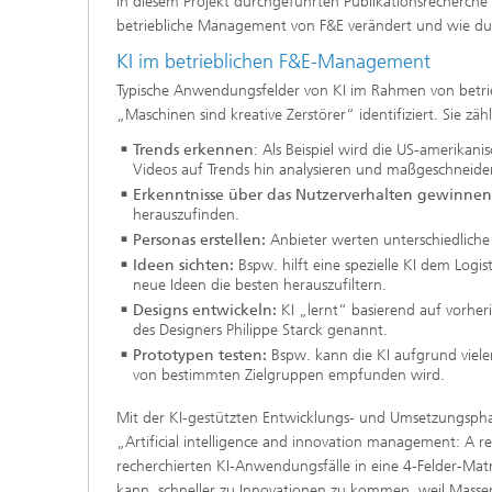
in diesem Projekt durchgeführten Publikationsrecherche ze
betriebliche Management von F&E verändert und wie dur
KI im betrieblichen F&E-Management
Typische Anwendungsfelder von KI im Rahmen von betrieb
„Maschinen sind kreative Zerstörer“ identifiziert. Sie zä
Trends erkennen
: Als Beispiel wird die US-amerika
Videos auf Trends hin analysieren und maßgeschneid
Erkenntnisse über das Nutzerverhalten gewinnen
herauszufinden.
Personas erstellen:
Anbieter werten unterschiedliche 
Ideen sichten:
Bspw. hilft eine spezielle KI dem Log
neue Ideen die besten herauszufiltern.
Designs entwickeln:
KI „lernt“ basierend auf vorheri
des Designers Philippe Starck genannt.
Prototypen testen:
Bspw. kann die KI aufgrund viele
von bestimmten Zielgruppen empfunden wird.
Mit der KI-gestützten Entwicklungs- und Umsetzungsphase
„Artificial intelligence and innovation management: A 
recherchierten KI-Anwendungsfälle in eine 4-Felder-Matr
kann, schneller zu Innovationen zu kommen, weil Mass