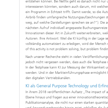
entstehen können. Bei Netflix geht es danach nicht nur 
interessieren könnten, sondern auch darum, mit welchem 
ein Programm in Echtzeit trifft. Damit werde, so die Aut
Airbnb finden umfangreiche Nutzungsaufzeichnungen stat
weg, auf welche Darstellungen sprechen sie an?“). Die 
nächsten Aufruf individuell angepasste Buchungsanreize z
Innovationen dieser Art in Zukunft weiterverbreiten, w
Autoren. Ihre Antwort: Weil die KI künftig in der Lage se
vollständig automatisiert zu erledigen, wird der Mensc
of this activity is not problem solving, but problem findi
Nach unserer Recherche steht in vielen Veröffentlichun
jedoch nicht vergessen werden, dass auch die Testphas
In der Testphase kann KI zur Messung der Wirksamkeit u
werden. Und in der Markteinführungsphase ermöglicht 
den digitalen Vertriebskanälen.
KI als General Purpose Technology und Erf
In ihrem 2018 veröffentlichten Aufsatz „The impact of ar
Ebene hinaus und fragen aus einer innovationstheoretis
Publikationsanalyse, die nicht nur einen starken quantit
und Anwendungsbereiche hinein zeigt, schließen die Aut