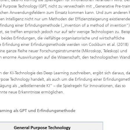
l Purpose Technology (GPT, nicht zu verwechseln mit „Generative Pre-trai
edlichen Anwendungsfeldern zum Einsatz kommen kann. Und zum anderen 
n Intelligenz nicht nur um Methoden der Effizienzsteigerung existierende
rfindung einer Erfindungsmethode („invention of a method of invention“)
t, sie treffen empirisch jedoch nur auf sehr wenige Technologien zu. Beisp
beides Erfindungen, die vielfältige organisatorische und wirtschaftliche
ie Erfindung einer Erfindungsmethode werden von Cockburn et al. (2018)
 eine ganze Reihe neuer Forschungsinstrumente (Mikroskop, Teleskop) und
tlich enorme Auswirkungen auf die Wissenschaft, den technologischen Wan
der KI-Technologie des Deep Learning zuschreiben, ergibt sich daraus, da
urpose Technology handelt, als auch um die Erfindung einer Erfindungsme
ägung als „selbstlernende KI“ – die Spielregeln für Innovationen, das so
nte neue Erkenntnisse ermöglichen.
earning als GPT und Erfindungsmethode