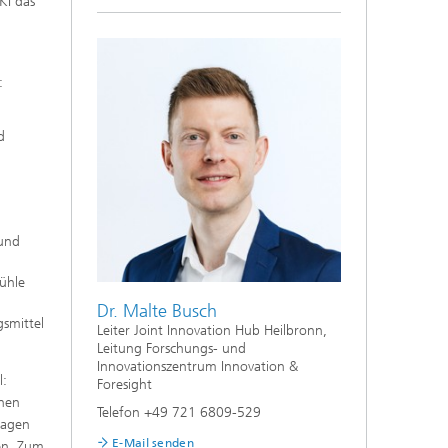
KI das
:
d
 und
tühle
Dr. Malte Busch
smittel
Leiter Joint Innovation Hub Heilbronn,
Leitung Forschungs- und
Innovationszentrum Innovation &
l:
Foresight
hnen
Telefon +49 721 6809-529
ragen
E-Mail senden
en. Zum