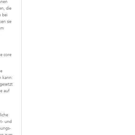
innen
en, die
h bei
ken sie
eim
-
he core
te
n kann:
gesetzt
e auf
liche
nt- und
hungs-
enn zum