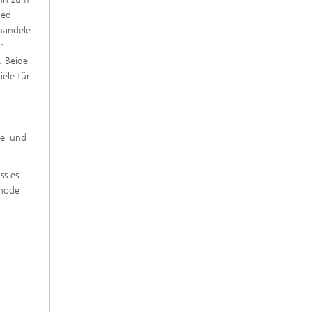
ned
handele
r
. Beide
iele für
del und
ss es
thode