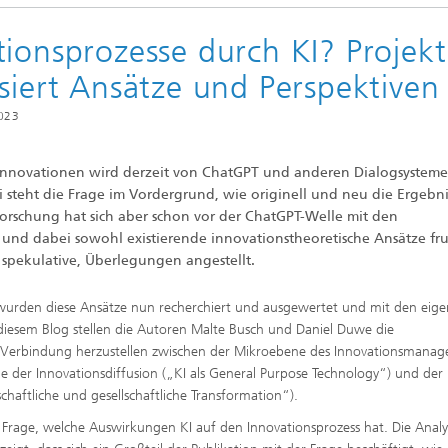
tionsprozesse durch KI? Projekt
siert Ansätze und Perspektiven
2023
nd Innovationen wird derzeit von ChatGPT und anderen Dialogsysteme
 steht die Frage im Vordergrund, wie originell und neu die Ergebni
forschung hat sich aber schon vor der ChatGPT-Welle mit den
und dabei sowohl existierende innovationstheoretische Ansätze fr
spekulative, Überlegungen angestellt.
I wurden diese Ansätze nun recherchiert und ausgewertet und mit den eig
 diesem Blog stellen die Autoren Malte Busch und Daniel Duwe die
ne Verbindung herzustellen zwischen der Mikroebene des Innovationsmana
der Innovationsdiffusion („KI als General Purpose Technology“) und der
haftliche und gesellschaftliche Transformation“).
 Frage, welche Auswirkungen KI auf den Innovationsprozess hat. Die Analy