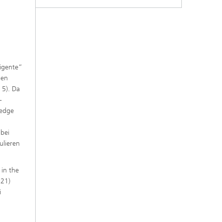
ligente“
hen
 5). Da
-
ledge
 bei
ulieren
 in the
021)
i