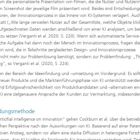
um die personalisierte Präsentation von Filmen, die die Nutzer und Nutzer
Screenshot der jeweilige Film präsentiert wird. Beides sind Entscheidung
oren, der Innovationsprozess in das Innere von KI-Systemen verlagert. Auc
t („Wie lange verweilen Nutzer auf der Gesamtliste, welche Objekte klic
aufgezeichneten Daten werden anschließend von einer KI analysiert, um b
u setzen (Verganti et al. 2020. S. 220). Wenn sich automatisierte Service
elche Aufgabe hat dann noch der Mensch im Innovationsprozess, fragen die
in wird, die in Teilschritte zergliederten Design- und Innovationsprozesse
h nicht mehr zur Problemlösung benötigt, sondern zur Problemfindung: „T
ng“, so Verganti et al. (2020, S. 224).
gen der Bereich der Ideenfindung und –umsetzung im Vordergrund. Es soll
e neuer Produkte und die Markteinführungsphase von KI unterstützt werde
nd Erfolgswahrscheinlichkeit von Produktkandidaten und –alternativen ein
KI eine zielgenauere Ansprache der Kunden zur Vermarktung, insbesonder
indungsmethode
ticifial intelligence on innovation“ gehen Cockburn et al. über die betrieb
chen Perspektive nach den Auswirkungen von KI. Basierend auf einer Pate
ativen Anstieg, sondern vor allem eine starke Diffusion in heterogene Forsc
oren, dass KI künftig die Spielregeln für Innovationen verändern wird. D