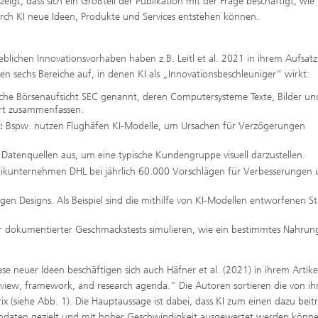
igt, dass sich ein Großteil der Publikation mit der Frage beschäftigt, wie 
ch KI neue Ideen, Produkte und Services entstehen können.
lichen Innovationsvorhaben haben z.B. Leitl et al. 2021 in ihrem Aufsatz
hlen sechs Bereiche auf, in denen KI als „Innovationsbeschleuniger“ wirkt:
nische Börsenaufsicht SEC genannt, deren Computersysteme Texte, Bilder un
ert zusammenfassen.
:
Bspw. nutzen Flughäfen KI-Modelle, um Ursachen für Verzögerungen
Datenquellen aus, um eine typische Kundengruppe visuell darzustellen.
istikunternehmen DHL bei jährlich 60.000 Vorschlägen für Verbesserungen
gen Designs. Als Beispiel sind die mithilfe von KI-Modellen entworfenen S
r dokumentierter Geschmackstests simulieren, wie ein bestimmtes Nahrung
 neuer Ideen beschäftigen sich auch Häfner et al. (2021) in ihrem Artike
review, framework, and research agenda.“ Die Autoren sortieren die von i
ix (siehe Abb. 1). Die Hauptaussage ist dabei, dass KI zum einen dazu beit
endaten gezielt und mit hoher Geschwindigkeit ausgewertet werden könn