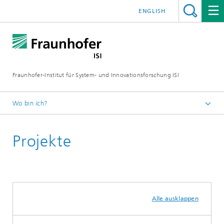
ENGLISH
Fraunhofer-Institut für System- und Innovationsforschung ISI
Wo bin ich?
Startseite
Projekte
Abteilungen
Politik und Gesellschaft
Alle ausklappen