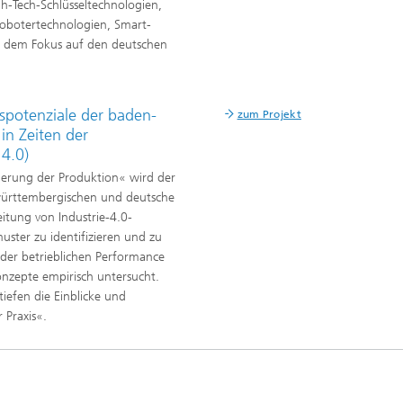
h-Tech-Schlüsseltechnologien,
obotertechnologien, Smart-
it dem Fokus auf den deutschen
potenziale der baden-
zum Projekt
in Zeiten der
 4.0)
ierung der Produktion« wird der
-württembergischen und deutsche
tung von Industrie-4.0-
uster zu identifizieren und zu
der betrieblichen Performance
onzepte empirisch untersucht.
iefen die Einblicke und
 Praxis«.