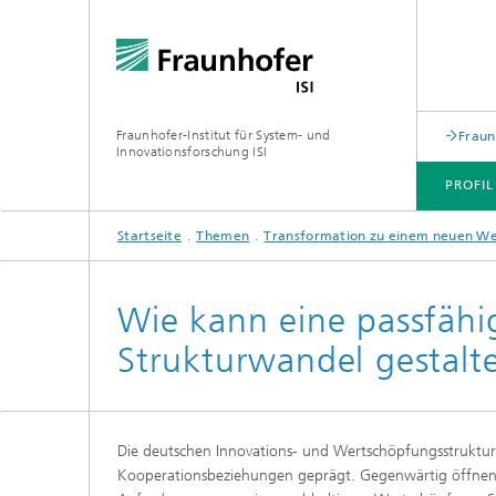
Fraunhofer-Institut für System- und
Fraun
Innovationsforschung ISI
PROFIL
Startseite
Themen
Transformation zu einem neuen W
PROFIL
ABTEILUNGEN
THEMEN
JOINT INNOVATION HUB
Wie kann eine passfähi
Strukturwandel gestalt
Die deutschen Innovations- und Wertschöpfungsstrukture
Kooperationsbeziehungen geprägt. Gegenwärtig öffnen s