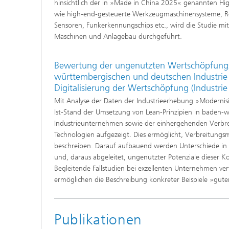
hinsichtlich der in »Made in China 2025« genannten Hig
wie high-end-gesteuerte Werkzeugmaschinensysteme, R
Sensoren, Funkerkennungschips etc., wird die Studie m
Maschinen und Anlagebau durchgeführt.
Bewertung der ungenutzten Wertschöpfungs
württembergischen und deutschen Industrie 
Digitalisierung der Wertschöpfung (Industrie
Mit Analyse der Daten der Industrieerhebung »Modernis
Ist-Stand der Umsetzung von Lean-Prinzipien in baden
Industrieunternehmen sowie der einhergehenden Verbrei
Technologien aufgezeigt. Dies ermöglicht, Verbreitungsm
beschreiben. Darauf aufbauend werden Unterschiede in 
und, daraus abgeleitet, ungenutzter Potenziale dieser K
Begleitende Fallstudien bei exzellenten Unternehmen vert
ermöglichen die Beschreibung konkreter Beispiele »guter
Publikationen