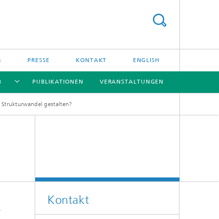
G
PRESSE
KONTAKT
ENGLISH
B
PUBLIKATIONEN
VERANSTALTUNGEN
 Strukturwandel gestalten?
[X]
[X]
[X]
[X]
Kontakt
e