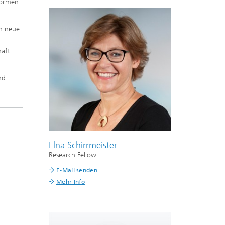
formen
en neue
haft
nd
Elna Schirrmeister
Research Fellow
E-Mail senden
Mehr Info