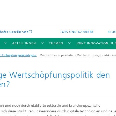
hofer-Gesellschaft
JOBS UND KARRIERE
BLO
ABTEILUNGEN
THEMEN
JOINT INNOVATION HU
ertschöpfungsparadigma
Wie kann eine passfähige Wertschöpfungspolitik den
ge Wertschöpfungspolitik den
en?
n sind noch durch etablierte sektorale und branchenspezifische
ich diese Strukturen, insbesondere durch digitale Technologien und neu