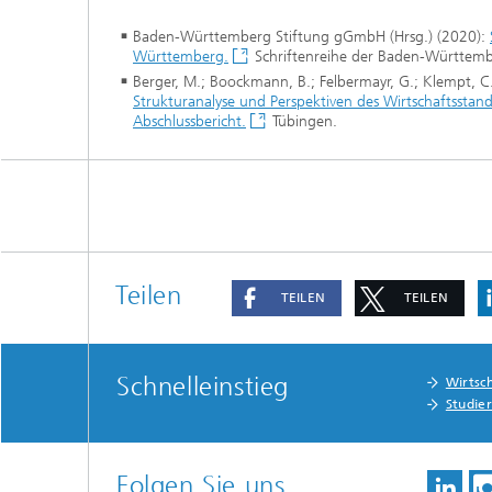
Baden-Württemberg Stiftung gGmbH (Hrsg.) (2020):
Württemberg.
Schriftenreihe der Baden-Württemb
Berger, M.; Boockmann, B.; Felbermayr, G.; Klempt, C.;
Strukturanalyse und Perspektiven des Wirtschaftssta
Abschlussbericht.
Tübingen.
Teilen
TEILEN
TEILEN
Schnelleinstieg
Wirtsc
Studie
Folgen Sie uns