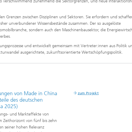
So verschwimmend zunehmend die Sektorgrenzen, und neue Interaktions
n Grenzen zwischen Disziplinen und Sektoren. Sie erfordern und schaff
isher unverbundener Wissensbestände zusammen. Der so ausgelöste
utomobilbranche, sondern auch den Maschinenbausektor, die Energiewirtsc
erbes.
erungsprozesse und entwickelt gemeinsam mit Vertreter:innen aus Politik u
kturwandel ausgerichtete, zukunftsorientierte Wertschöpfungspolitik.
kungen von Made in China
zum Projekt
eile des deutschen
na 2025)
fungs- und Markteffekte von
n Zeithorizont von fünf bis zehn
gen seiner hohen Relevanz