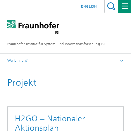
ENGLISH
Fraunhofer-Institut für System- und Innovationsforschung ISI
Wo bin ich?
Startseite
Projekt
Abteilungen
Neue Technologien
Projekte
H2GO
H2GO – Nationaler
Aktionsplan