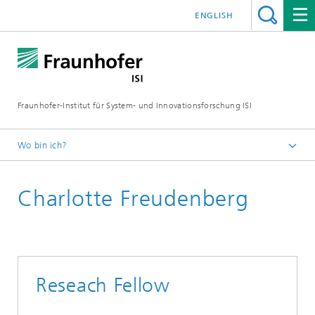
ENGLISH
Fraunhofer-Institut für System- und Innovationsforschung ISI
Wo bin ich?
Startseite
Charlotte Freudenberg
Abteilungen
Foresight
Mitarbeitende
Reseach Fellow