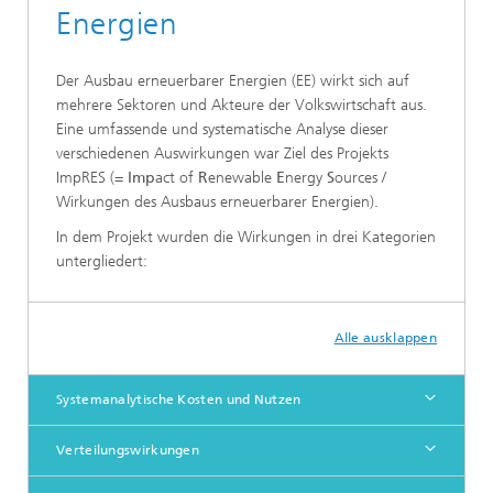
Energien
Der Ausbau erneuerbarer Energien (EE) wirkt sich auf
mehrere Sektoren und Akteure der Volkswirtschaft aus.
Eine umfassende und systematische Analyse dieser
verschiedenen Auswirkungen war Ziel des Projekts
ImpRES (=
Imp
act of
R
enewable
E
nergy
S
ources /
Wirkungen des Ausbaus erneuerbarer Energien).
In dem Projekt wurden die Wirkungen in drei Kategorien
untergliedert:
Alle ausklappen
Systemanalytische Kosten und Nutzen
Verteilungswirkungen