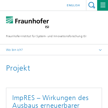
ENGLISH
Fraunhofer-Institut für System- und Innovationsforschung ISI
Wo bin ich?
Startseite
Projekt
Abteilungen
Energiepolitik und Energiemärkte
Projekte
ImpRES – Wirkungen des
Ausbaus erneuerbarer