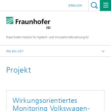
ENGLISH
Fraunhofer-Institut für System- und Innovationsforschung ISI
Wo bin ich?
Startseite
Projekt
Abteilungen
Politik und Gesellschaft
Projekte
Wirkungsorientiertes
Monitoring Volkswagen-