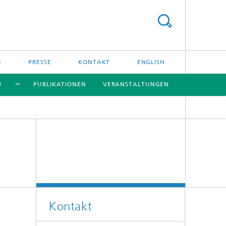
G
PRESSE
KONTAKT
ENGLISH
B
PUBLIKATIONEN
VERANSTALTUNGEN
[X]
[X]
[X]
[X]
Kontakt