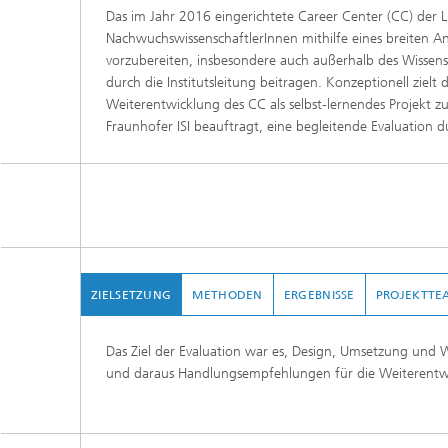
Das im Jahr 2016 eingerichtete Career Center (CC) der L
NachwuchswissenschaftlerInnen mithilfe eines breiten 
vorzubereiten, insbesondere auch außerhalb des Wissens
durch die Institutsleitung beitragen. Konzeptionell ziel
Weiterentwicklung des CC als selbst-lernendes Projekt z
Fraunhofer ISI beauftragt, eine begleitende Evaluation 
ZIELSETZUNG
METHODEN
ERGEBNISSE
PROJEKTTE
Das Ziel der Evaluation war es, Design, Umsetzung und
und daraus Handlungsempfehlungen für die Weiterentwi