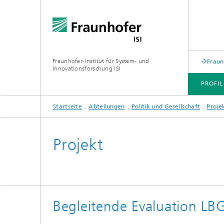
Fraunhofer-Institut für System- und
Fraun
Innovationsforschung ISI
PROFIL
Startseite
Abteilungen
Politik und Gesellschaft
Proje
PROFIL
ABTEILUNGEN
THEMEN
JOINT INNOVATION HUB
Projekt
Begleitende Evaluation LB