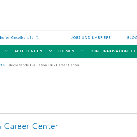
hofer-Gesellschaft
JOBS UND KARRIERE
BLO
ABTEILUNGEN
THEMEN
JOINT INNOVATION HU
kte
Begleitende Evaluation LBG Career Center
G Career Center