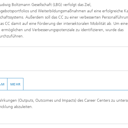
udwig Boltzmann Gesellschaft (LBG) verfolgt das Ziel,
Angebotsportfolios und Weiterbildungsmaßnahmen auf eine erfolgreiche Ka
chaftssystems. Außerdem soll das CC zu einer verbesserten Personalführu
t das CC damit auf eine Förderung der intersektoralen Mobilität ab. Um eine
u ermöglichen und Verbesserungspotenziale zu identifizieren, wurde das
durchzuführen.
AM
MEHR
 Wirkungen (Outputs, Outcomes und Impacts) des Career Centers zu unter
cklung abzuleiten.