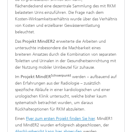
flächendeckend eine dezentrale Sammlung des mit RKM
belasteten Urins einzuführen. Die Frage nach dem
Kosten-Wirksamkeitsverhältnis wurde über das Verhältnis
von Kosten und erzielbarer Gewässerentlastung
beleuchtet.
Das
Projekt MindER2
erweiterte die Arbeiten und
untersuchte insbesondere die Machbarkeit eines
breiteren Ansatzes durch die Kombination von separaten
Toiletten und Urinalen in der Gesundheitseinrichtung mit
der Nutzung mobiler Urinbeutel für zuhause.
Schwerpunkt
Im
Projekt MindER
werden – aufbauend auf
den Erfahrungen aus der Radiologie – zusätzlich
spezifische Abläufe in einer kardiologischen und einer
urologischen Klinik untersucht, welche bisher kaum
systematisch betrachtet wurden, um daraus
Rückhalteoptionen für RKM abzuleiten.
Einen
Flyer zum ersten Projekt finden Sie hier
. MindER1
und MindER2 wurden erfolgreich abgeschlossen, der
Abschlussbericht kann hier abgerufen
werden.