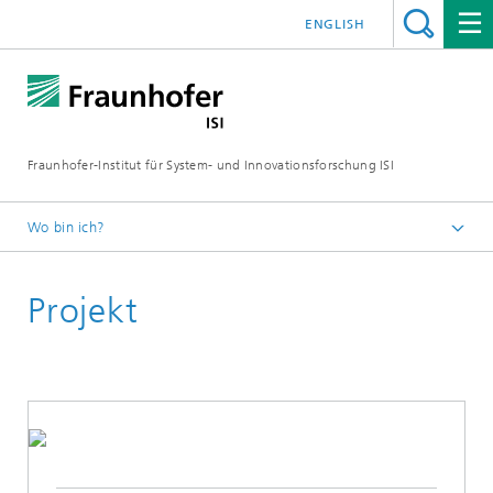
ENGLISH
Fraunhofer-Institut für System- und Innovationsforschung ISI
Wo bin ich?
Startseite
Projekt
Abteilungen
Nachhaltigkeit und Infrastruktursysteme
Projekte