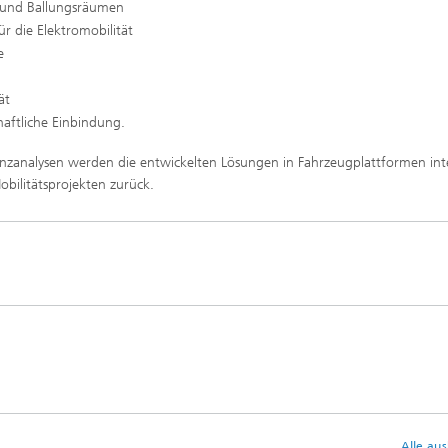
n und Ballungsräumen
ür die Elektromobilität
e
ät
haftliche Einbindung.
zanalysen werden die entwickelten Lösungen in Fahrzeugplattformen inte
obilitätsprojekten zurück.
Alle au