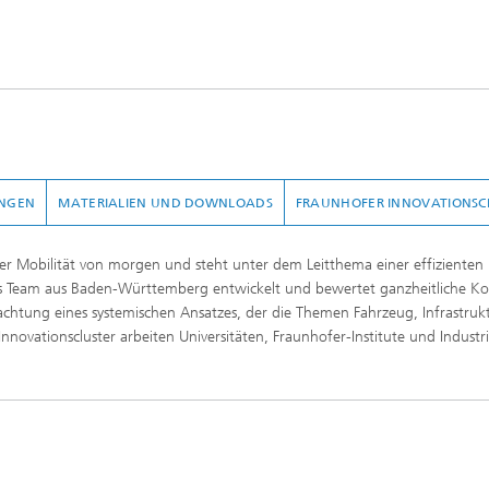
NGEN
MATERIALIEN UND DOWNLOADS
FRAUNHOFER INNOVATIONSC
der Mobilität von morgen und steht unter dem Leitthema einer effizienten
näres Team aus Baden-Württemberg entwickelt und bewertet ganzheitliche K
etrachtung eines systemischen Ansatzes, der die Themen Fahrzeug, Infrastru
Innovationscluster arbeiten Universitäten, Fraunhofer-Institute und Industr