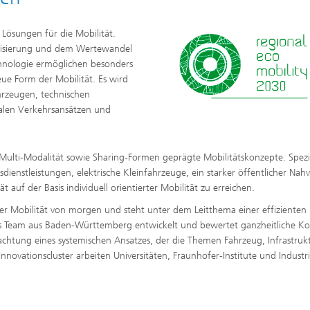
Lösungen für die Mobilität.
isierung und dem Wertewandel
hnologie ermöglichen besonders
e Form der Mobilität. Es wird
rzeugen, technischen
dalen Verkehrsansätzen und
lti-Modalität sowie Sharing-Formen geprägte Mobilitätskonzepte. Spezie
dienstleistungen, elektrische Kleinfahrzeuge, ein starker öffentlicher Nah
auf der Basis individuell orientierter Mobilität zu erreichen.
der Mobilität von morgen und steht unter dem Leitthema einer effizienten
näres Team aus Baden-Württemberg entwickelt und bewertet ganzheitliche K
etrachtung eines systemischen Ansatzes, der die Themen Fahrzeug, Infrastru
Innovationscluster arbeiten Universitäten, Fraunhofer-Institute und Industr