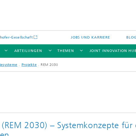
hofer-Gesellschaft
JOBS UND KARRIERE
BLO
ABTEILUNGEN
THEMEN
JOINT INNOVATION HU
iesysteme
Projekte
REM 2030
0 (REM 2030) – Systemkonzepte für 
gen