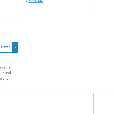
Mehr Info
LUSTER
MEHR
onzepte
ktur und
ie eng