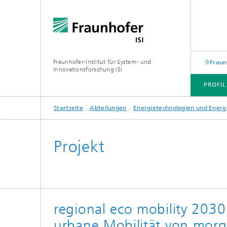
Fraunhofer-Institut für System- und
Fraun
Innovationsforschung ISI
PROFIL
Startseite
Abteilungen
Energietechnologien und Energ
PROFIL
ABTEILUNGEN
THEMEN
JOINT INNOVATION HUB
Projekt
regional eco mobility 203
urbane Mobilität von mor