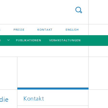
G
PRESSE
KONTAKT
ENGLISH
B
PUBLIKATIONEN
VERANSTALTUNGEN
[X]
[X]
[X]
[X]
Kontakt
die