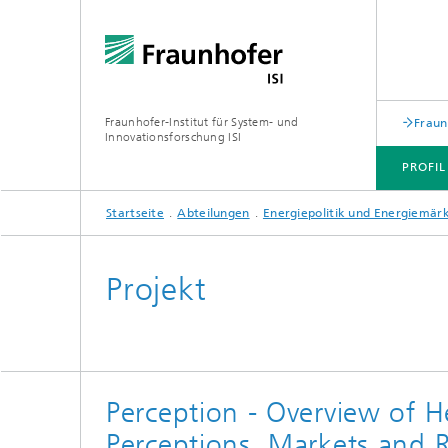
Fraunhofer-Institut für System- und
Fraun
Innovationsforschung ISI
PROFIL
Startseite
Abteilungen
Energiepolitik und Energiemär
PROFIL
ABTEILUNGEN
THEMEN
JOINT INNOVATION HUB
Projekt
Perception - Overview of 
Perceptions, Markets and 