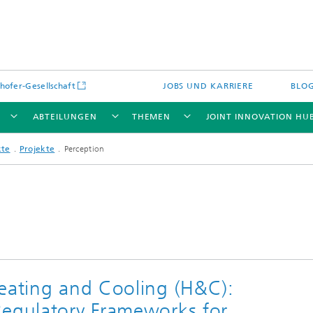
hofer-Gesellschaft
JOBS UND KARRIERE
BLO
ABTEILUNGEN
THEMEN
JOINT INNOVATION HU
kte
Projekte
Perception
Heating and Cooling (H&C):
Regulatory Frameworks for