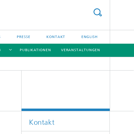
G
PRESSE
KONTAKT
ENGLISH
B
PUBLIKATIONEN
VERANSTALTUNGEN
[X]
[X]
[X]
[X]
Kontakt