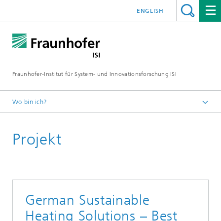
ENGLISH
Fraunhofer-Institut für System- und Innovationsforschung ISI
Wo bin ich?
Startseite
Projekt
Abteilungen
Energiepolitik und Energiemärkte
Projekte
German Sustainable
Heating Solutions – Best