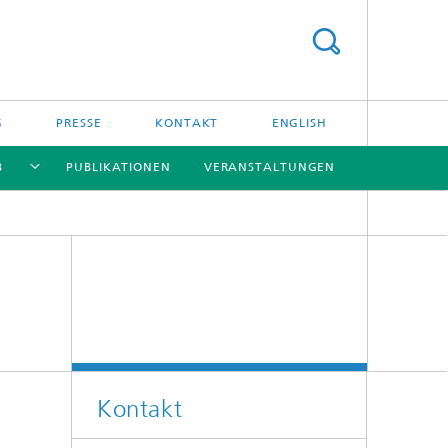
G
PRESSE
KONTAKT
ENGLISH
B
PUBLIKATIONEN
VERANSTALTUNGEN
[X]
[X]
[X]
[X]
Kontakt