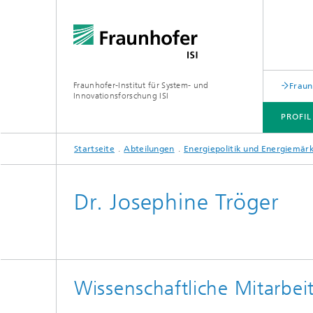
Fraunhofer-Institut für System- und
Fraun
Innovationsforschung ISI
PROFIL
Startseite
Abteilungen
Energiepolitik und Energiemär
PROFIL
ABTEILUNGEN
THEMEN
JOINT INNOVATION HUB
Dr. Josephine Tröger
Wissenschaftliche Mitarbeit