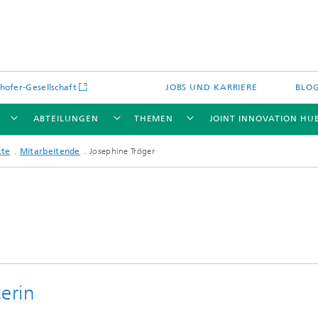
hofer-Gesellschaft
JOBS UND KARRIERE
BLO
ABTEILUNGEN
THEMEN
JOINT INNOVATION HU
kte
Mitarbeitende
Josephine Tröger
erin