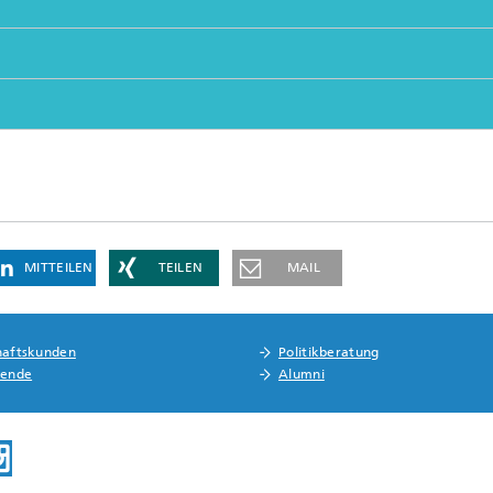
MITTEILEN
TEILEN
MAIL
haftskunden
Politikberatung
rende
Alumni