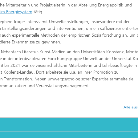
iche Mitarbeiterin und Projektleiterin in der Abteilung Energiepolitik und
im Energiesystem
tätig.
sephine Tröger intensiv mit Umwelteinstellungen, insbesondere mit der
u Einstellungsänderungen und Interventionen, um ein suffizienzorientierte
ls auch experimentelle Methoden der empirischen Sozialforschung an, um 
ndierte Erkenntnisse zu gewinnen.
m Nebenfach Literatur-Kunst-Medien an den Universitäten Konstanz, Monte
ie in der interdisziplinären Forschungsgruppe Umwelt an der Universität K
18 bis 2021 war sie wissenschaftliche Mitarbeiterin und Lehrbeauftragte in
 Koblenz-Landau. Dort arbeitete sie u.a. an ihrer Promotion zu
chen Transformation. Neben umweltpsychologischer Expertise sammelte sie
tskommunikation und Veranstaltungsmanagement.
Alle au