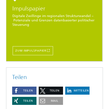
Impulspapier
Digitale Zwillinge im regionalen Strukturwandel –
Potenziale und Grenzen datenbasierter politischer
Steuerung
ZUM IMPULSPAPIER
Teilen
TEILEN
TEILEN
MITTEILEN
TEILEN
MAIL