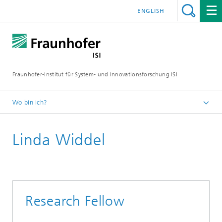
ENGLISH
Fraunhofer-Institut für System- und Innovationsforschung ISI
Wo bin ich?
Startseite
Linda Widdel
Abteilungen
Politik und Gesellschaft
Mitarbeitende
Research Fellow