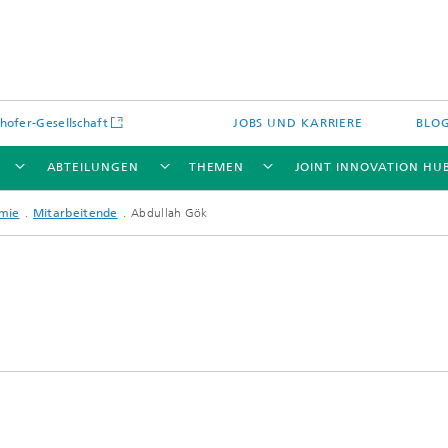
hofer-Gesellschaft
JOBS UND KARRIERE
BLO
ABTEILUNGEN
THEMEN
JOINT INNOVATION HU
omie
Mitarbeitende
Abdullah Gök