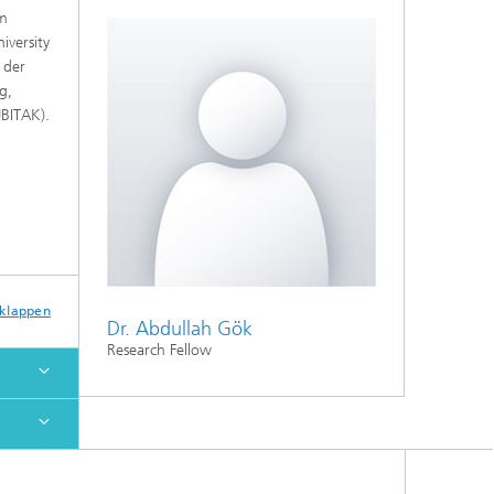
am
iversity
 der
g,
UBITAK).
sklappen
Dr. Abdullah Gök
Research Fellow