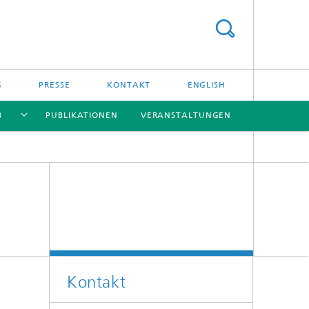
G
PRESSE
KONTAKT
ENGLISH
B
PUBLIKATIONEN
VERANSTALTUNGEN
[X]
[X]
[X]
[X]
Kontakt