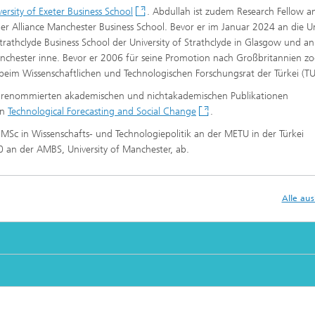
versity of Exeter Business School
. Abdullah ist zudem Research Fellow 
er Alliance Manchester Business School. Bevor er im Januar 2024 an die Un
trathclyde Business School der University of Strathclyde in Glasgow und an
anchester inne. Bevor er 2006 für seine Promotion nach Großbritannien zo
 beim Wissenschaftlichen und Technologischen Forschungsrat der Türkei (T
n renommierten akademischen und nichtakademischen Publikationen
on
Technological Forecasting and Social Change
.
 MSc in Wissenschafts- und Technologiepolitik an der METU in der Türkei
 an der AMBS, University of Manchester, ab.
Alle au