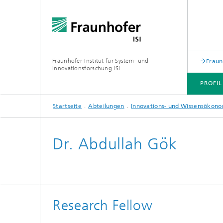
Fraunhofer-Institut für System- und
Fraun
Innovationsforschung ISI
PROFIL
Startseite
Abteilungen
Innovations- und Wissensökon
PROFIL
ABTEILUNGEN
THEMEN
JOINT INNOVATION HUB
Dr. Abdullah Gök
Research Fellow