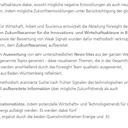
chaftsakteure dabei, sowohl mögliche negative Entwicklungen als auch ne
n, indem mögliche Zukunftsentwicklungen unter Berücksichtigung der gl
r Wirtschaft, Arbeit und Tourismus entwickelt die Abteilung Foresight de
en Zukunftsscanner für die Innovations- und Wirtschaftsakteure in 
n sowie der Bewertung von Weak Signals wurden dafür methodisch verknü
tform, dem
Zukunftsscanner,
aufbereitet.
ten Auswertung
von sehr unterschiedlichen
News-Sites
aus der ganzen Wel
nnte Topics generiert - diese visualisieren Themen, die in der Gesamth
 werden anschließend durch das Foresight Team qualitativ ausgewertet,
 aus Baden-Württemberg reflektiert.
d methodisch avancierte Suche nach frühen Signalen des technologischen u
ll aufbereitete Information
über mögliche Zukunftstrends als auch
.
rationsstütze
, indem potenzielle Wirtschafts- und Technologietrends für 
rgs aufzeigt werden. Es werden dabei fünf
, ergänzt durch die beiden Querschnittsthemen Energie und KI: