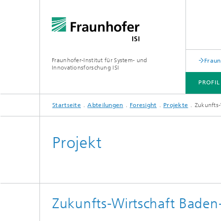
Fraunhofer-Institut für System- und
Fraun
Innovationsforschung ISI
PROFIL
Startseite
Abteilungen
Foresight
Projekte
Zukunfts
PROFIL
ABTEILUNGEN
THEMEN
JOINT INNOVATION HUB
Projekt
Zukunfts-Wirtschaft Bade