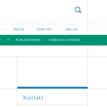
G
PRESSE
KONTAKT
ENGLISH
B
PUBLIKATIONEN
VERANSTALTUNGEN
[X]
[X]
[X]
[X]
Kontakt