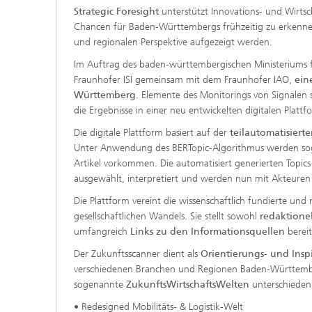
Strategic Foresight
unterstützt Innovations- und Wirts
Chancen für Baden-Württembergs frühzeitig zu erkenne
und regionalen Perspektive aufgezeigt werden.
Im Auftrag des baden-württembergischen Ministeriums fü
Fraunhofer ISI gemeinsam mit dem Fraunhofer IAO,
ein
Württemberg
. Elemente des Monitorings von Signale
die Ergebnisse in einer neu entwickelten digitalen Plat
Die digitale Plattform basiert auf der
teilautomatisier
Unter Anwendung des BERTopic-Algorithmus werden sogena
Artikel vorkommen. Die automatisiert generierten Topics
ausgewählt, interpretiert und werden nun mit Akteuren
Die Plattform vereint die wissenschaftlich fundierte un
gesellschaftlichen Wandels. Sie stellt sowohl
redaktione
umfangreich
Links zu den Informationsquellen
bereit
Der Zukunftsscanner dient als
Orientierungs- und Inspi
verschiedenen Branchen und Regionen Baden-Württembe
sogenannte
ZukunftsWirtschaftsWelten
unterschieden
• Redesigned Mobilitäts- & Logistik-Welt