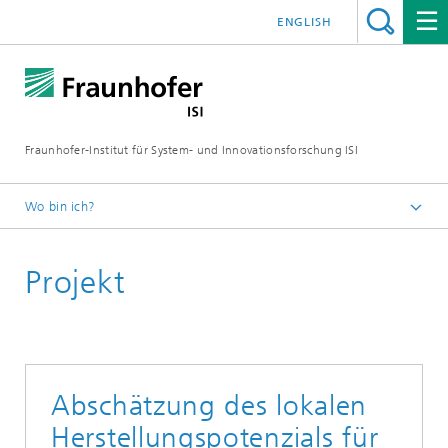
ENGLISH
Fraunhofer-Institut für System- und Innovationsforschung ISI
Wo bin ich?
Startseite
Projekt
Abteilungen
Energiepolitik und Energiemärkte
Projekte
Abschätzung des lokalen
Herstellungspotenzials für