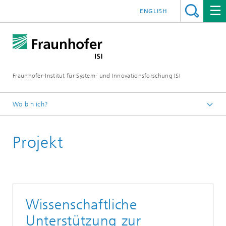
ENGLISH
Fraunhofer-Institut für System- und Innovationsforschung ISI
Wo bin ich?
Startseite
Projekt
Abteilungen
Energiepolitik und Energiemärkte
Projekte
Wissenschaftliche
Unterstützung zur