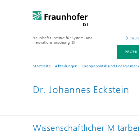
Fraunhofer-Institut für System- und
Fraun
Innovationsforschung ISI
PROFIL
Startseite
Abteilungen
Energiepolitik und Energiemär
PROFIL
ABTEILUNGEN
THEMEN
JOINT INNOVATION HUB
Dr. Johannes Eckstein
Wissenschaftlicher Mitarbei