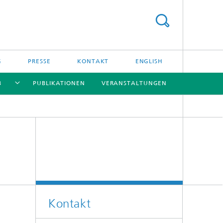
G
PRESSE
KONTAKT
ENGLISH
B
PUBLIKATIONEN
VERANSTALTUNGEN
[X]
[X]
[X]
[X]
Kontakt