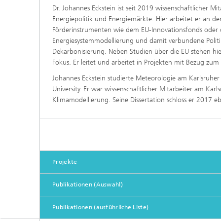
Dr. Johannes Eckstein ist seit 2019 wissenschaftlicher Mi
Energiepolitik und Energiemärkte. Hier arbeitet er an der
Förderinstrumenten wie dem EU-Innovationsfonds oder d
Energiesystemmodellierung und damit verbundene Politikf
Dekarbonisierung. Neben Studien über die EU stehen hie
Fokus. Er leitet und arbeitet in Projekten mit Bezug zum
Johannes Eckstein studierte Meteorologie am Karlsruher I
University. Er war wissenschaftlicher Mitarbeiter am Karl
Klimamodellierung. Seine Dissertation schloss er 2017 
Projekte
Publikationen (Auswahl)
Publikationen (ausführliche Liste)