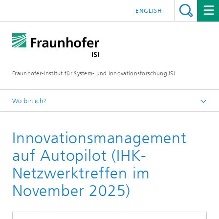
ENGLISH
Fraunhofer-Institut für System- und Innovationsforschung ISI
Wo bin ich?
Startseite
Innovationsmanagement
Themen
Künstliche Intelligenz
auf Autopilot (IHK-
Meldungen
Netzwerktreffen im
November 2025)