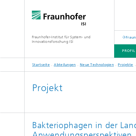
Fraunhofer-Institut für System- und
Fraun
Innovationsforschung ISI
PROFIL
Startseite
Abteilungen
Neue Technologien
Projekte
PROFIL
ABTEILUNGEN
THEMEN
JOINT INNOVATION HUB
Projekt
Bakteriophagen in der Land
Anwendungsperspektiven, S