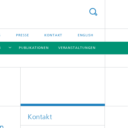
G
PRESSE
KONTAKT
ENGLISH
B
PUBLIKATIONEN
VERANSTALTUNGEN
[X]
[X]
[X]
[X]
Kontakt
en