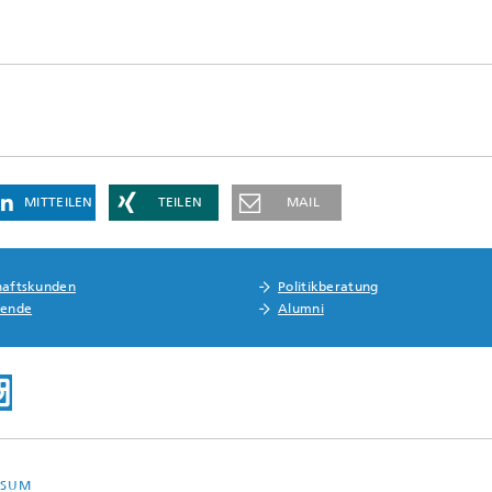
MITTEILEN
TEILEN
MAIL
haftskunden
Politikberatung
rende
Alumni
SSUM