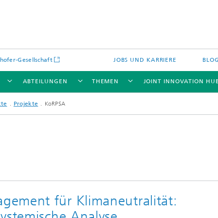
hofer-Gesellschaft
JOBS UND KARRIERE
BLO
ABTEILUNGEN
THEMEN
JOINT INNOVATION HU
kte
Projekte
KoRPSA
ement für Klimaneutralität:
Systemische Analyse