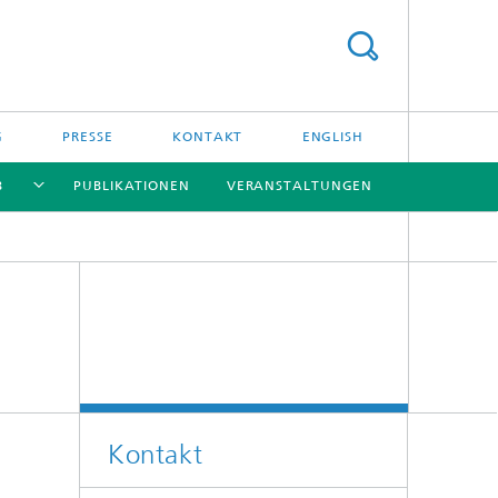
G
PRESSE
KONTAKT
ENGLISH
B
PUBLIKATIONEN
VERANSTALTUNGEN
[X]
[X]
[X]
[X]
Kontakt