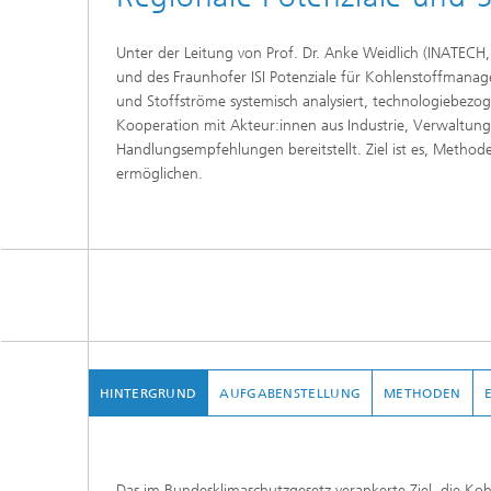
Unter der Leitung von Prof. Dr. Anke Weidlich (INATECH, 
und des Fraunhofer ISI Potenziale für Kohlenstoffmana
und Stoffströme systemisch analysiert, technologiebezog
Kooperation mit Akteur:innen aus Industrie, Verwaltung u
Handlungsempfehlungen bereitstellt. Ziel ist es, Methode
ermöglichen.
HINTERGRUND
AUFGABENSTELLUNG
METHODEN
Das im Bundesklimaschutzgesetz verankerte Ziel, die Koh