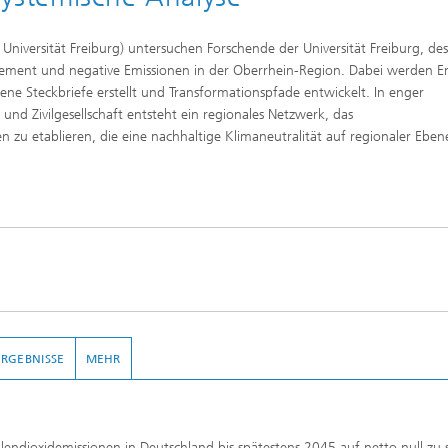
Universität Freiburg) untersuchen Forschende der Universität Freiburg, des
gement und negative Emissionen in der Oberrhein-Region. Dabei werden E
ene Steckbriefe erstellt und Transformationspfade entwickelt. In enger
nd Zivilgesellschaft entsteht ein regionales Netzwerk, das
n zu etablieren, die eine nachhaltige Klimaneutralität auf regionaler Eben
ERGEBNISSE
MEHR
lendioxidemissionen in Deutschland bis spätestens 2045 auf netto null zu 