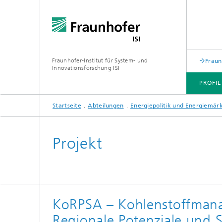
Fraunhofer-Institut für System- und
Fraun
Innovationsforschung ISI
PROFIL
Startseite
Abteilungen
Energiepolitik und Energiemär
PROFIL
ABTEILUNGEN
THEMEN
JOINT INNOVATION HUB
Projekt
KoRPSA – Kohlenstoffmanag
Regionale Potenziale und 