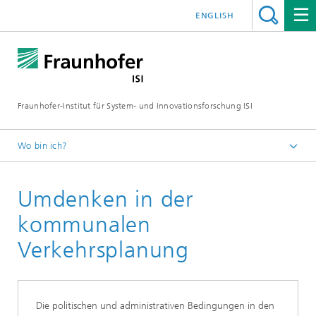
ENGLISH
Fraunhofer-Institut für System- und Innovationsforschung ISI
Wo bin ich?
Startseite
Umdenken in der
Blog
2021
kommunalen
Mit Klimamobilitätsplänen die Paris-Ziele im Verkehr
Verkehrsplanung
erreichen
Die politischen und administrativen Bedingungen in den