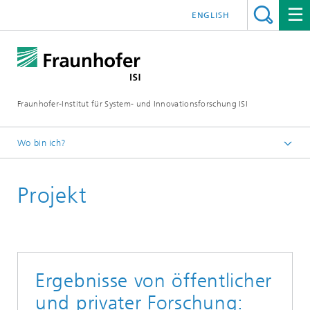
ENGLISH
Fraunhofer-Institut für System- und Innovationsforschung ISI
Wo bin ich?
Startseite
Projekt
Abteilungen
Innovations- und Wissensökonomie
Projekte
Ergebnisse von öffentlicher
und privater Forschung: