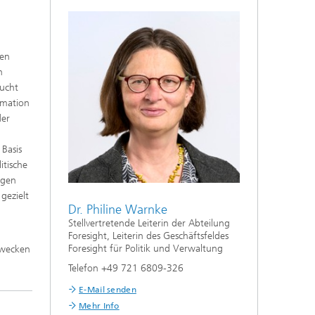
len
n
sucht
rmation
der
 Basis
itische
agen
gezielt
Dr. Philine Warnke
Stellvertretende Leiterin der Abteilung
Foresight, Leiterin des Geschäftsfeldes
Foresight für Politik und Verwaltung
 wecken
Telefon +49 721 6809-326
E-Mail senden
Mehr Info