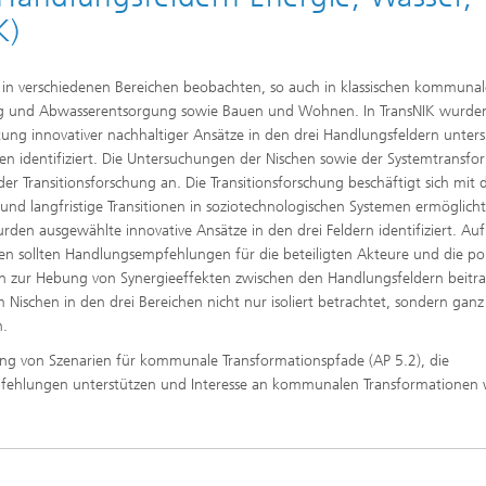
K)
ch in verschiedenen Bereichen beobachten, so auch in klassischen kommuna
ng und Abwasserentsorgung sowie Bauen und Wohnen. In TransNIK wurde
ung innovativer nachhaltiger Ansätze in den drei Handlungsfeldern unter
en identifiziert. Die Untersuchungen der Nischen sowie der Systemtransfo
r Transitionsforschung an. Die Transitionsforschung beschäftigt sich mit 
d langfristige Transitionen in soziotechnologischen Systemen ermöglicht
en ausgewählte innovative Ansätze in den drei Feldern identifiziert. Auf
en sollten Handlungsempfehlungen für die beteiligten Akteure und die pol
en zur Hebung von Synergieeffekten zwischen den Handlungsfeldern beitr
schen in den drei Bereichen nicht nur isoliert betrachtet, sondern ganz 
n.
lung von Szenarien für kommunale Transformationspfade (AP 5.2), die
mpfehlungen unterstützen und Interesse an kommunalen Transformationen