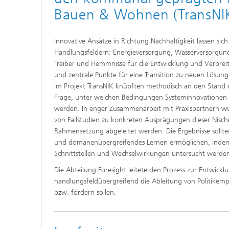
Bauen & Wohnen (TransNI
Innovative Ansätze in Richtung Nachhaltigkeit lassen si
Handlungsfeldern: Energieversorgung, Wasserversorgu
Treiber und Hemmnisse für die Entwicklung und Verbreit
und zentrale Punkte für eine Transition zu neuen Lösung
im Projekt TransNIK knüpften methodisch an den Stand de
Frage, unter welchen Bedingungen Systeminnovationen un
werden. In enger Zusammenarbeit mit Praxispartnern wurd
von Fallstudien zu konkreten Ausprägungen dieser Nisch
Rahmensetzung abgeleitet werden. Die Ergebnisse sollt
und domänenübergreifendes Lernen ermöglichen, indem Ni
Schnittstellen und Wechselwirkungen untersucht werde
Die Abteilung Foresight leitete den Prozess zur Entwick
handlungsfeldübergreifend die Ableitung von Politike
bzw. fördern sollen.