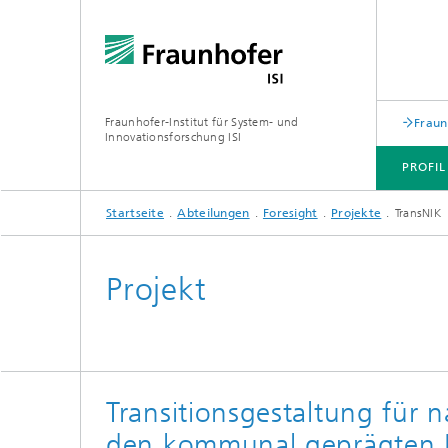
Fraunhofer-Institut für System- und
Fraun
Innovationsforschung ISI
PROFIL
Startseite
Abteilungen
Foresight
Projekte
TransNIK
PROFIL
ABTEILUNGEN
THEMEN
JOINT INNOVATION HUB
Projekt
Transitionsgestaltung für n
den kommunal geprägten H