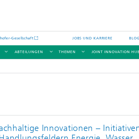
hofer-Gesellschaft
JOBS UND KARRIERE
BLO
ABTEILUNGEN
THEMEN
JOINT INNOVATION HU
achhaltige Innovationen – Initiative
andlungsfeldern Energie, Wasser,