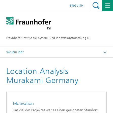
ENGLISH
Fraunhofer-Institut für System- und Innovationsforschung ISI
Wo bin ich?
Startseite
Location Analysis
Abteilungen
Regionale Transformation und Innovationspolitik
Murakami Germany
Projekte
Motivation
Das Ziel des Projektes war es einen geeigneten Standort