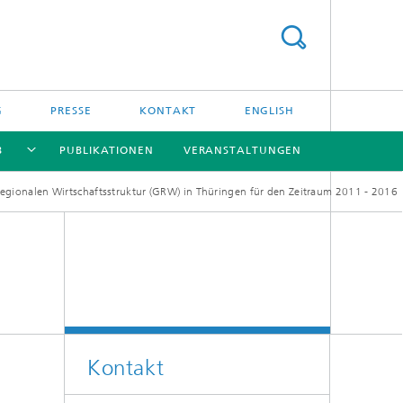
G
PRESSE
KONTAKT
ENGLISH
B
PUBLIKATIONEN
VERANSTALTUNGEN
regionalen Wirtschaftsstruktur (GRW) in Thüringen für den Zeitraum 2011 - 2016
[X]
[X]
[X]
[X]
Kontakt