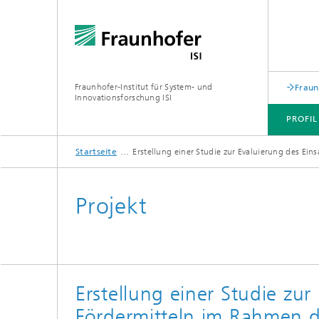
Fraunhofer-Institut für System- und
Fraun
Innovationsforschung ISI
PROFIL
Startseite
Erstellung einer Studie zur Evaluierung des E
PROFIL
ABTEILUNGEN
THEMEN
JOINT INNOVATION HUB
Projekt
Erstellung einer Studie zur
Fördermitteln im Rahmen 