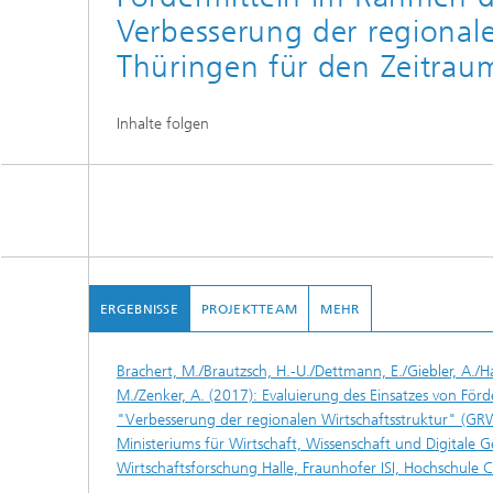
Verbesserung der regionale
Thüringen für den Zeitrau
Inhalte folgen
ERGEBNISSE
PROJEKTTEAM
MEHR
Brachert, M./Brautzsch, H.-U./Dettmann, E./Giebler, A./Ha
M./Zenker, A. (2017): Evaluierung des Einsatzes von F
"Verbesserung der regionalen Wirtschaftsstruktur" (GR
Ministeriums für Wirtschaft, Wissenschaft und Digitale Ges
Wirtschaftsforschung Halle, Fraunhofer ISI, Hochschule 