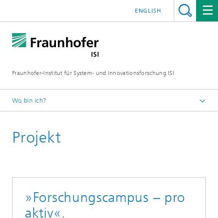
ENGLISH
Fraunhofer-Institut für System- und Innovationsforschung ISI
Wo bin ich?
Startseite
Projekt
Abteilungen
Politik und Gesellschaft
Projekte
»Forschungscampus – pro
aktiv«.