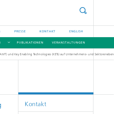
G
PRESSE
KONTAKT
ENGLISH
B
PUBLIKATIONEN
VERANSTALTUNGEN
 (AMT) und Key Enabling Technologies (KETs) auf Unternehmens- und Sektoreneben
[X]
[X]
[X]
[X]
Kontakt
g