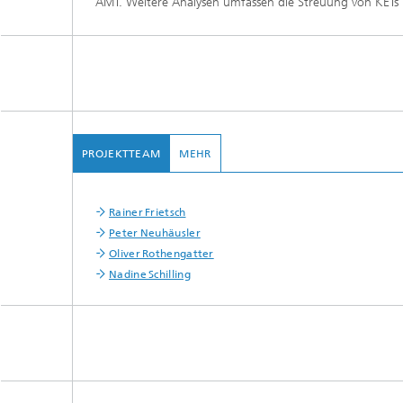
AMT. Weitere Analysen umfassen die Streuung von KETs
PROJEKTTEAM
MEHR
Rainer Frietsch
Peter Neuhäusler
Oliver Rothengatter
Nadine Schilling