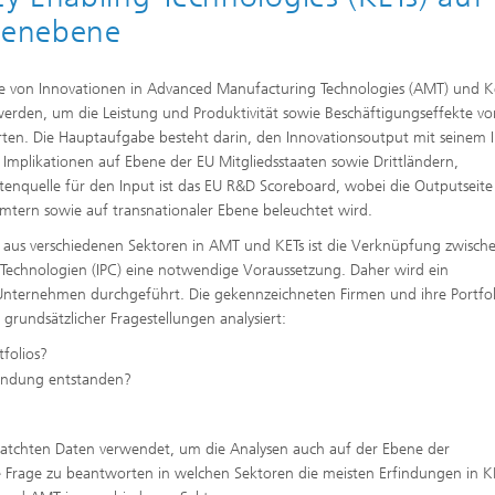
renebene
lle von Innovationen in Advanced Manufacturing Technologies (AMT) und K
erden, um die Leistung und Produktivität sowie Beschäftigungseffekte vo
ten. Die Hauptaufgabe besteht darin, den Innovationsoutput mit seinem 
 Implikationen auf Ebene der EU Mitgliedsstaaten sowie Drittländern,
tenquelle für den Input ist das EU R&D Scoreboard, wobei die Outputseite
mtern sowie auf transnationaler Ebene beleuchtet wird.
aus verschiedenen Sektoren in AMT und KETs ist die Verknüpfung zwisch
 Technologien (IPC) eine notwendige Voraussetzung. Daher wird ein
nternehmen durchgeführt. Die gekennzeichneten Firmen und ihre Portfoli
undsätzlicher Fragestellungen analysiert:
tfolios?
findung entstanden?
matchten Daten verwendet, um die Analysen auch auf der Ebene der
ie Frage zu beantworten in welchen Sektoren die meisten Erfindungen in K