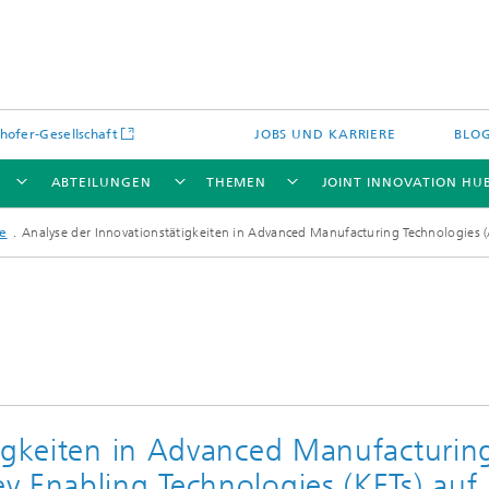
hofer-Gesellschaft
JOBS UND KARRIERE
BLO
ABTEILUNGEN
THEMEN
JOINT INNOVATION HU
te
Analyse der Innovationstätigkeiten in Advanced Manufacturing Technologies
tigkeiten in Advanced Manufacturin
y Enabling Technologies (KETs) auf