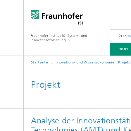
Fraunhofer-Institut für System- und
Fraun
Innovationsforschung ISI
PROFIL
Startseite
Innovations- und Wissensökonomie
Projek
PROFIL
ABTEILUNGEN
THEMEN
JOINT INNOVATION HUB
Projekt
Analyse der Innovationstä
Technologies (AMT) und Ke