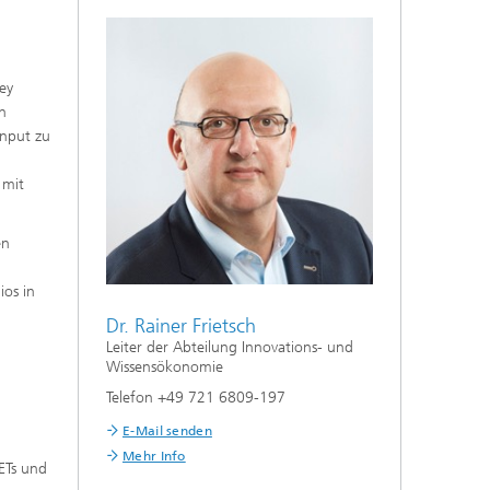
ey
n
Input zu
 mit
en
os in
Dr. Rainer Frietsch
Leiter der Abteilung Innovations- und
Wissensökonomie
Telefon +49 721 6809-197
E-Mail senden
Mehr Info
ETs und