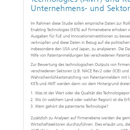
Unternehmens- und Sekto
Im Rahmen diese Studie sollen empirische Daten zur Ro
Enabling Technologies (KETs) auf Firmenebene erhoben w
Ausgaben für FuE und Innovationsinvestitionen zu bewer
verknüpfen und diese Daten in Bezug auf die politischen
insbesondere den USA und Japan, zu analysieren. Die Da
Hilfe von Patentanmeldungen bei verschiedenen Patentä
Zur Bewertung des technologischen Outputs von Firmen 
verschiedenen Sektoren (z.B. NACE Rev.2 oder (ICB) und
Wahrscheinlichkeitsmatching von Patentanmeldern mit U
KETs und AMT werden dann vor dem Hintergrund dreier gr
Was ist der Wert oder die Qualität des Technologiepor
Wo (in welchem Land oder welcher Region) ist die Er
Wem gehört die patentierte Technologie?
Zusätzlich zu Analysen auf Firmenebene werden die ge
Wirtschaftssektoren durchzuführen. Dies erlaubt uns, d