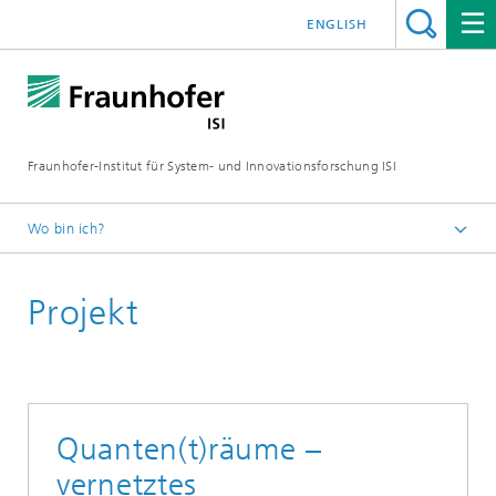
ENGLISH
Fraunhofer-Institut für System- und Innovationsforschung ISI
Wo bin ich?
Startseite
Projekt
Abteilungen
Foresight
Projekte
Quanten(t)räume –
vernetztes