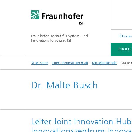
Fraunhofer-Institut für System- und
Fraun
Innovationsforschung ISI
PROFIL
Startseite
Joint Innovation Hub
Mitarbeitende
Malte 
PROFIL
ABTEILUNGEN
THEMEN
JOINT INNOVATION HUB
Dr. Malte Busch
Leiter Joint Innovation Hu
Innovationszentrum Innova