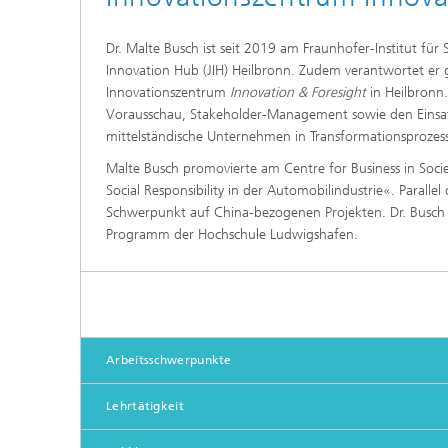
Dr. Malte Busch ist seit 2019 am Fraunhofer-Institut für 
Innovation Hub (JIH) Heilbronn. Zudem verantwortet er 
Innovationszentrum
Innovation & Foresight
in Heilbronn.
Vorausschau, Stakeholder-Management sowie den Einsatz
mittelständische Unternehmen in Transformationsprozes
Malte Busch promovierte am Centre for Business in Soci
Social Responsibility in der Automobilindustrie«. Paralle
Schwerpunkt auf China-bezogenen Projekten. Dr. Busch l
Programm der Hochschule Ludwigshafen.
Arbeitsschwerpunkte
Lehrtätigkeit