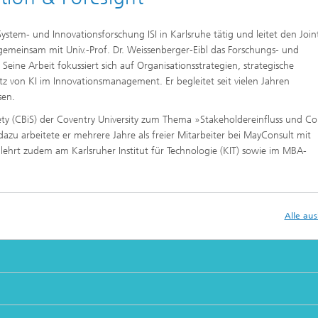
System- und Innovationsforschung ISI in Karlsruhe tätig und leitet den Join
gemeinsam mit Univ.-Prof. Dr. Weissenberger-Eibl das Forschungs- und
 Seine Arbeit fokussiert sich auf Organisationsstrategien, strategische
 von KI im Innovationsmanagement. Er begleitet seit vielen Jahren
sen.
ety (CBiS) der Coventry University zum Thema »Stakeholdereinfluss und C
l dazu arbeitete er mehrere Jahre als freier Mitarbeiter bei MayConsult mit
ehrt zudem am Karlsruher Institut für Technologie (KIT) sowie im MBA-
Alle au