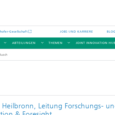
hofer-Gesellschaft
JOBS UND KARRIERE
BLO
ABTEILUNGEN
THEMEN
JOINT INNOVATION HU
Busch
b Heilbronn, Leitung Forschungs- u
tion & Foresight