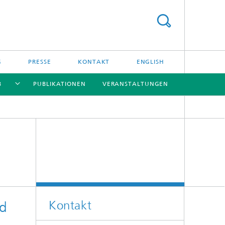
G
PRESSE
KONTAKT
ENGLISH
B
PUBLIKATIONEN
VERANSTALTUNGEN
[X]
[X]
[X]
[X]
Kontakt
nd