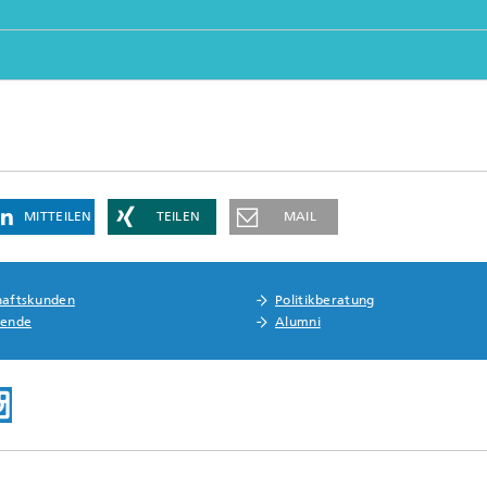
MITTEILEN
TEILEN
MAIL
haftskunden
Politikberatung
rende
Alumni