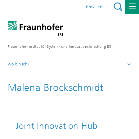
ENGLISH
Fraunhofer-Institut für System- und Innovationsforschung ISI
Wo bin ich?
Startseite
Malena Brockschmidt
Joint Innovation Hub
Mitarbeitende
Joint Innovation Hub