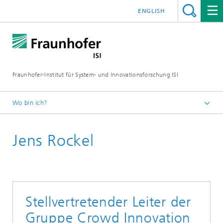
ENGLISH
Fraunhofer-Institut für System- und Innovationsforschung ISI
Wo bin ich?
Startseite
Jens Rockel
Abteilungen
Wissens- und Technologietransfer
Mitarbeitende
Stellvertretender Leiter der
Gruppe Crowd Innovation