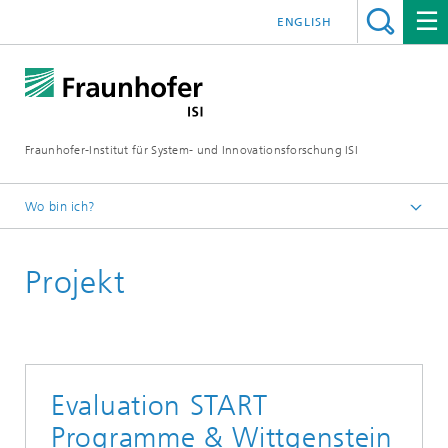
ENGLISH
Fraunhofer-Institut für System- und Innovationsforschung ISI
Wo bin ich?
Startseite
Projekt
Abteilungen
Politik und Gesellschaft
Projekte
Evaluation START
Programme & Wittgenstein