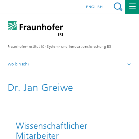
ENGLISH
Fraunhofer-Institut für System- und Innovationsforschung ISI
Wo bin ich?
Startseite
Dr. Jan Greiwe
Abteilungen
Nachhaltigkeit und Infrastruktursysteme
Mitarbeitende
Wissenschaftlicher
Mitarbeiter