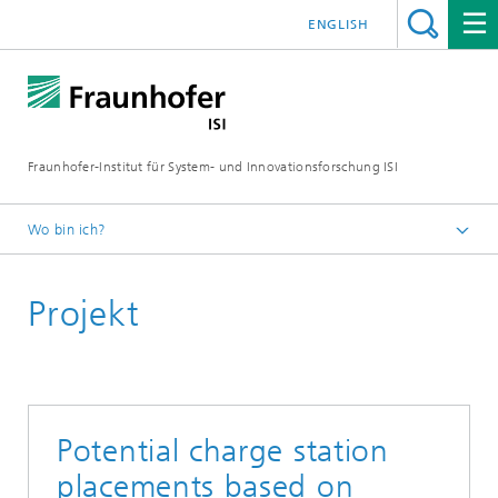
ENGLISH
Fraunhofer-Institut für System- und Innovationsforschung ISI
Wo bin ich?
Startseite
Projekt
Abteilungen
Energietechnologien und Energiesysteme
Projekte
Potential charge station
placements based on