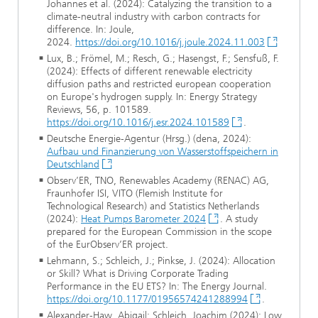
Johannes et al. (2024): Catalyzing the transition to a
climate-neutral industry with carbon contracts for
difference. In: Joule,
2024.
https://doi.org/10.1016/j.joule.2024.11.003
Lux, B.; Frömel, M.; Resch, G.; Hasengst, F.; Sensfuß, F.
(2024): Effects of different renewable electricity
diffusion paths and restricted european cooperation
on Europe's hydrogen supply. In: Energy Strategy
Reviews, 56, p. 101589.
https://doi.org/10.1016/j.esr.2024.101589
.
Deutsche Energie-Agentur (Hrsg.) (dena, 2024):
Aufbau und Finanzierung von Wasserstoffspeichern in
Deutschland
Observ’ER, TNO, Renewables Academy (RENAC) AG,
Fraunhofer ISI, VITO (Flemish Institute for
Technological Research) and Statistics Netherlands
(2024):
Heat Pumps Barometer 2024
. A study
prepared for the European Commission in the scope
of the EurObserv’ER project.
Lehmann, S.; Schleich, J.; Pinkse, J. (2024): Allocation
or Skill? What is Driving Corporate Trading
Performance in the EU ETS? In: The Energy Journal.
https://doi.org/10.1177/01956574241288994
.
Alexander-Haw, Abigail; Schleich, Joachim (2024): Low