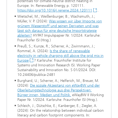
potentials for climate-neutral district heating in
Europe. In: Renewable Energy, p. 120111.
https://doi.org/10.1016/j.renene.2024.120111
.
Wietschel, M.; Weißenburger, B.; Wachsmuth, J.;
Müller, V. P. (2024):
Was wissen wir über Importe von
grünem Wasserstoff und seinen Derivaten und was
lässt sich daraus für eine deutsche Importstrategie
ableiten?
HYPAT Impulspapier Nr. 1/2024. Karlsruhe:
Fraunhofer ISI (Hrsg.)
Preuß, S.; Kunze, R.; Scherrer, A.; Zwirnmann, J.;
Rommel, A. (2024):
Is the share of renewable
electricity in vehicle charging still above the grid mix in
Europe
? Karlsruhe: Fraunhofer Institute for
Systems und Innovation Research ISI. Working Paper
Sustainability and Innovation No. S 01/2024. DOI:
10.24406/publica-2481
Burghard, U.; Scherrer, A.; Helferich, M.; Breuer, M.
(2024):
Die soziale Akzeptanz von eWayBW und der
Oberleitungstechnologie aus drei Perspektiven:
Bürger:innen, Medien und Politik.
eWayBW II Working
Paper Nr. 1/2024. Karlsruhe: Fraunhofer ISI (Hrsg.).
Schleich, J.; Dütschke, E.; Kanberger, E.; Ziegler, A.
(2024): On the relationship between individual carbon
literacy and carbon footprint components. In: