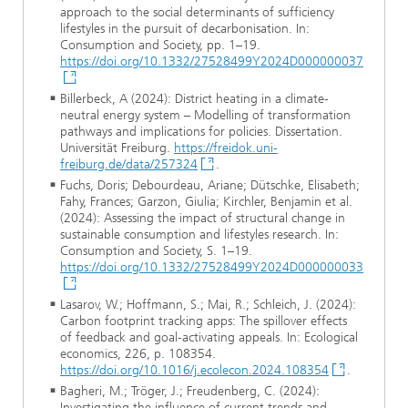
approach to the social determinants of sufficiency
lifestyles in the pursuit of decarbonisation. In:
Consumption and Society, pp. 1–19.
https://doi.org/10.1332/27528499Y2024D000000037
Billerbeck, A (2024): District heating in a climate-
neutral energy system – Modelling of transformation
pathways and implications for policies. Dissertation.
Universität Freiburg.
https://freidok.uni-
freiburg.de/data/257324
.
Fuchs, Doris; Debourdeau, Ariane; Dütschke, Elisabeth;
Fahy, Frances; Garzon, Giulia; Kirchler, Benjamin et al.
(2024): Assessing the impact of structural change in
sustainable consumption and lifestyles research. In:
Consumption and Society, S. 1–19.
https://doi.org/10.1332/27528499Y2024D000000033
Lasarov, W.; Hoffmann, S.; Mai, R.; Schleich, J. (2024):
Carbon footprint tracking apps: The spillover effects
of feedback and goal-activating appeals. In: Ecological
economics, 226, p. 108354.
https://doi.org/10.1016/j.ecolecon.2024.108354
.
Bagheri, M.; Tröger, J.; Freudenberg, C. (2024):
Investigating the influence of current trends and