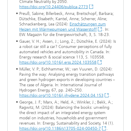
Climate Neutrality by 2050.
https://doi.org/10.24406/publica-2773
Preuß, Sabine; Billerbeck, Anna; Breitschopf, Barbara;
Dütschke, Elisabeth; Kantel, Anne; Scherrer, Aline;
Schnackenberg, Lea (2024):
Einschätzungen zum
Heizen mit Wärmepumpen und Wasserstoff
. In:
EW. Magazin für die Energiewirtschaft, 3, S. 18-23.
Gauer, V. H.; Axsen, J.; Long, Z.; Dütschke, E. (2024): Is
a robot car still a car? Consumer perceptions of fully
automated vehicles and automobility in Canada. In:
Energy research & social science 113, S. 103558.
https://doi.org/10.1016/j.erss.2024.103558
Müller, V. P.; Eichhammer, W.; van Vuuren, D. (2024):
Paving the way: Analysing energy transition pathways
and green hydrogen exports in developing countries –
The case of Algeria. In: International Journal of
Hydrogen Energy, 67, pp. 240–250.
https://doi.org/10.1016/j.ijhydene.2024.04.153
.
George, J. F.; Marx, A.; Held, A.; Winkler, J.; Bekk, A.;
Ragwitz, M. (2024): Balancing the books: unveiling
the direct impact of an integrated energy system
model on industries, households and government
revenues. In: Energy, Sustainability and Society, 14 (1).
https://doi.org/10.1186/s13705-024-00450-7
.