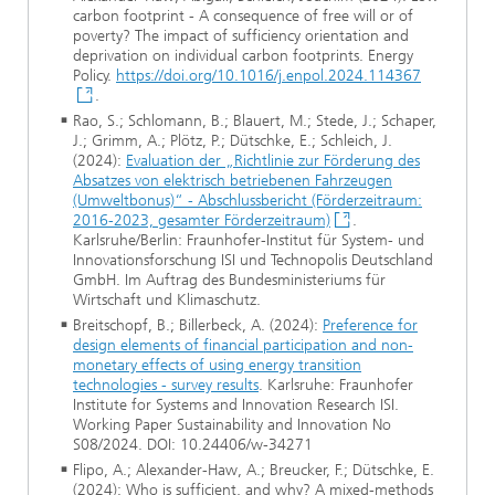
carbon footprint - A consequence of free will or of
poverty? The impact of sufficiency orientation and
deprivation on individual carbon footprints. Energy
Policy.
https://doi.org/10.1016/j.enpol.2024.114367
.
Rao, S.; Schlomann, B.; Blauert, M.; Stede, J.; Schaper,
J.; Grimm, A.; Plötz, P.; Dütschke, E.; Schleich, J.
(2024):
Evaluation der „Richtlinie zur Förderung des
Absatzes von elektrisch betriebenen Fahrzeugen
(Umweltbonus)“ - Abschlussbericht (Förderzeitraum:
2016-2023, gesamter Förderzeitraum)
.
Karlsruhe/Berlin: Fraunhofer-Institut für System- und
Innovationsforschung ISI und Technopolis Deutschland
GmbH. Im Auftrag des Bundesministeriums für
Wirtschaft und Klimaschutz.
Breitschopf, B.; Billerbeck, A. (2024):
Preference for
design elements of financial participation and non-
monetary effects of using energy transition
technologies - survey results
. Karlsruhe: Fraunhofer
Institute for Systems and Innovation Research ISI.
Working Paper Sustainability and Innovation No
S08/2024. DOI: 10.24406/w-34271
Flipo, A.; Alexander-Haw, A.; Breucker, F.; Dütschke, E.
(2024): Who is sufficient, and why? A mixed-methods