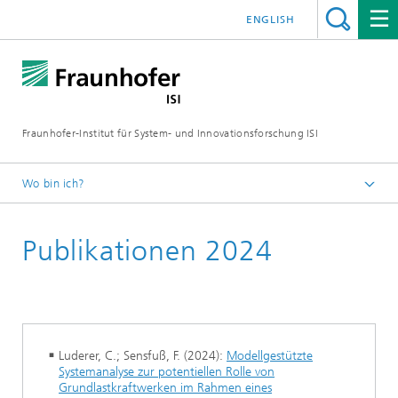
ENGLISH
Fraunhofer-Institut für System- und Innovationsforschung ISI
Wo bin ich?
Startseite
Publikationen 2024
Abteilungen
Energiepolitik und Energiemärkte
Publikationen
Luderer, C.; Sensfuß, F. (2024):
Modellgestützte
Systemanalyse zur potentiellen Rolle von
Grundlastkraftwerken im Rahmen eines