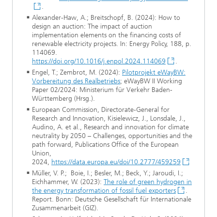
.
Alexander-Haw, A.; Breitschopf, B. (2024): How to
design an auction: The impact of auction
implementation elements on the financing costs of
renewable electricity projects. In: Energy Policy, 188, p.
114069.
https://doi.org/10.1016/j.enpol.2024.114069
.
Engel, T.; Zembrot, M. (2024):
Pilotprojekt eWayBW:
Vorbereitung des Realbetriebs
; eWayBW II Working
Paper 02/2024: Ministerium für Verkehr Baden-
Württemberg (Hrsg.).
European Commission, Directorate-General for
Research and Innovation, Kisielewicz, J., Lonsdale, J.,
Audino, A. et al., Research and innovation for climate
neutrality by 2050 – Challenges, opportunities and the
path forward, Publications Office of the European
Union,
2024,
https://data.europa.eu/doi/10.2777/459259
Müller, V. P.; Boie, I.; Besler, M.; Beck, Y.; Jaroudi, I.;
Eichhammer, W. (2023):
The role of green hydrogen in
the energy transformation of fossil fuel exporters
.
Report. Bonn: Deutsche Gesellschaft für Internationale
Zusammenarbeit (GIZ).