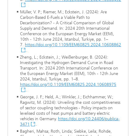
Müller, V. P.; Riemer, M.; Eckstein, J. (2024): Are
Carbon-Based E-Fuels a Viable Path to
Decarbonization? - A Critical Comparison of Global
Supply and Demand. In: 2024 20th International
Conference on the European Energy Market (EEM),
10th - 12th June 2024, Istanbul, Turkiye, pp. 1–
7.
https://doi.org/10.1109/EEM60825.2024.10608862
.
Zheng, L.; Eckstein, J.; Weißenburger, B. (2024):
Investigating the Hydrogen Demand Curve in Road
Transport. In: 2024 20th International Conference on
the European Energy Market (EEM), 10th - 12th June
2024, Istanbul, Turkiye, pp. 1–8.
https://doi.org/10.1109/EEM60825.2024.10608975
.
George, J. F.; Held, A.; Winkler, J.; Eichhammer, W.;
Ragwitz, M. (2024): Unveiling the cost competitiveness
of sector coupling technologies - Policy impacts on
levelised costs of heat pumps and battery electric
vehicles in Germany.
https://doi.org/10.24406/publica-
3471
.
Bagheri, Mahsa; Roth, Linda; Siebke, Leila; Rohde,