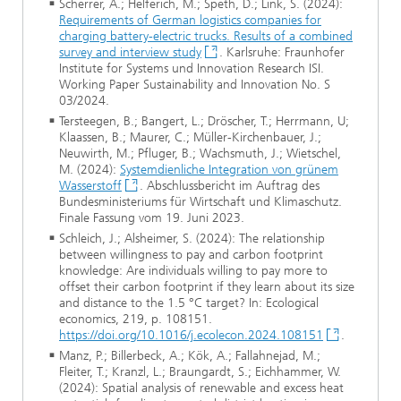
Scherrer, A.; Helferich, M.; Speth, D.; Link, S. (2024):
Requirements of German logistics companies for
charging battery-electric trucks. Results of a combined
survey and interview study
. Karlsruhe: Fraunhofer
Institute for Systems und Innovation Research ISI.
Working Paper Sustainability and Innovation No. S
03/2024.
Tersteegen, B.; Bangert, L.; Dröscher, T.; Herrmann, U;
Klaassen, B.; Maurer, C.; Müller-Kirchenbauer, J.;
Neuwirth, M.; Pfluger, B.; Wachsmuth, J.; Wietschel,
M. (2024):
Systemdienliche Integration von grünem
Wasserstoff
. Abschlussbericht im Auftrag des
Bundesministeriums für Wirtschaft und Klimaschutz.
Finale Fassung vom 19. Juni 2023.
Schleich, J.; Alsheimer, S. (2024): The relationship
between willingness to pay and carbon footprint
knowledge: Are individuals willing to pay more to
offset their carbon footprint if they learn about its size
and distance to the 1.5 °C target? In: Ecological
economics, 219, p. 108151.
https://doi.org/10.1016/j.ecolecon.2024.108151
.
Manz, P.; Billerbeck, A.; Kök, A.; Fallahnejad, M.;
Fleiter, T.; Kranzl, L.; Braungardt, S.; Eichhammer, W.
(2024): Spatial analysis of renewable and excess heat