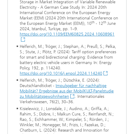
Storage in Market Integration of Variable Renewable
Electricity - A German Case Study. In: 2024 20th
International Conference on the European Energy
Market (EEM) (2024 20th International Conference on
th
th
the European Energy Market (EEM)), 10
- 12
June
2024, Istanbul, Turkiye, pp. 1–9.
https://doi.org/10.1109/EEM60825.2024.10608961
Helferich, M.; Tröger, J.; Stephan, A.; Preuß, S.; Pelka,
S.; Stute, J.; Plötz, P. (2024): Tariff option preferences
for smart and bidirectional charging: Evidence from
battery electric vehicle users in Germany. In: Energy
Policy, 192, p. 114240.
https://doi.org/10.1016/j.enpol.2024.114240
Helferich, M.; Tröger, J.; Dütschke, E. (2024):
Deutschlandticket -
Impulsgeber für nachhaltige
Mobilität? Ergebnisse aus der MobilKULT-Panelstudie
zu Mobilitätsgewohnheiten
. Internationales
Verkehrswesen, 76(2), 30–36.
Kisielewicz, J.; Lonsdale, J.; Audino, A.; Griffa, A.;
Rahim, S.; Dobre, I.; Malkun Cure, S.; Reinfandt, N.;
Rao, S.; Eichhammer, W.; Kimpeler, S.; Rörden, J.;
Winkler, M.; Honegger, M.; Frizis, I.; Fazekas, D.;
Chatburn, L. (2024): Research and Innovation for