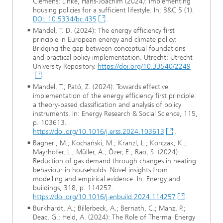
Clemens; Linke, Hans-Joachim (2024): Implementing
housing policies for a sufficient lifestyle. In: B&C 5 (1).
DOI: 10.5334/bc.435
.
Mandel, T. D. (2024): The energy efficiency first
principle in European energy and climate policy:
Bridging the gap between conceptual foundations
and practical policy implementation. Utrecht: Utrecht
University Repository.
https://doi.org/10.33540/2249
Mandel, T.; Pató, Z. (2024): Towards effective
implementation of the energy efficiency first principle:
a theory-based classification and analysis of policy
instruments. In: Energy Research & Social Science, 115,
p. 103613.
https://doi.org/10.1016/j.erss.2024.103613
.
Bagheri, M.; Kochański, M.; Kranzl, L.; Korczak, K.;
Mayrhofer, L.; Müller, A.; Özer, E.; Rao, S. (2024):
Reduction of gas demand through changes in heating
behaviour in households: Novel insights from
modelling and empirical evidence. In: Energy and
buildings, 318, p. 114257.
https://doi.org/10.1016/j.enbuild.2024.114257
.
Burkhardt, A.; Billerbeck, A.; Bernath, C.; Manz, P.;
Deac, G.; Held, A. (2024): The Role of Thermal Energy