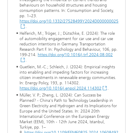
behaviours on household structures and housing
consumption patterns. In: Consumption and Society,
pp. 1–23.
https://doi.org/10.1332/27528499Y2024D000000025
.
Helferich, M.; Tröger, J.; Dütschke, E. (2024): The role
of automobility engagement for car use and car use
reduction intentions in Germany. Transportation
Research Part F. In: Psychology and Behaviour, 106, pp.
199-214.
https://doi.org/10.1016/j.trf.2024.08.002
.
Guetlein, M.-C.; Schleich, J. (2024): Empirical insights
into enabling and impeding factors for increasing
citizen investments in renewable energy communities.
In: Energy Policy, 193, p. 114302.
https://doi.org/10.1016/j.enpol.2024.114302
.
Müller, V. P.; Zheng, L. (2024): Can Success be
Planned? - China's Path to Technology Leadership in
Green Electricity and Hydrogen and its Implications for
Europe and the United States. In: 2024 20th
International Conference on the European Energy
Market (EEM), 10th - 12th June 2024, Istanbul,
Turkiye, pp. 1–
8.
https://doi.org/10.1109/EEM60825.2024.10608492