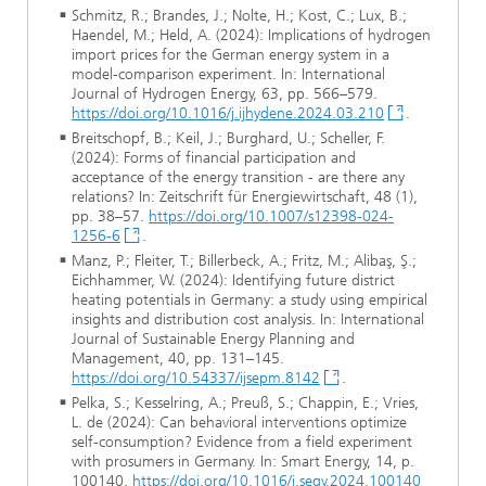
Schmitz, R.; Brandes, J.; Nolte, H.; Kost, C.; Lux, B.;
Haendel, M.; Held, A. (2024): Implications of hydrogen
import prices for the German energy system in a
model-comparison experiment. In: International
Journal of Hydrogen Energy, 63, pp. 566–579.
https://doi.org/10.1016/j.ijhydene.2024.03.210
.
Breitschopf, B.; Keil, J.; Burghard, U.; Scheller, F.
(2024): Forms of financial participation and
acceptance of the energy transition - are there any
relations? In: Zeitschrift für Energiewirtschaft, 48 (1),
pp. 38–57.
https://doi.org/10.1007/s12398-024-
1256-6
.
Manz, P.; Fleiter, T.; Billerbeck, A.; Fritz, M.; Alibaş, Ş.;
Eichhammer, W. (2024): Identifying future district
heating potentials in Germany: a study using empirical
insights and distribution cost analysis. In: International
Journal of Sustainable Energy Planning and
Management, 40, pp. 131–145.
https://doi.org/10.54337/ijsepm.8142
.
Pelka, S.; Kesselring, A.; Preuß, S.; Chappin, E.; Vries,
L. de (2024): Can behavioral interventions optimize
self-consumption? Evidence from a field experiment
with prosumers in Germany. In: Smart Energy, 14, p.
100140.
https://doi.org/10.1016/j.segy.2024.100140