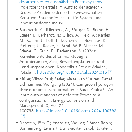
dekarbonisierten europäischen Energiesystems
.
Projektbericht erstellt im Auftrag der acatech -
Deutsche Akademie der Technikwissenschaften.
Karlsruhe: Fraunhofer Institut für System- und
Innovationsforschung ISI.
Burkhardt, A.; Billerbeck, A.; Böttger, D.; Brand, H.;
Egerer, J.; Gerhardt, N.; Gillich, A.; Held, A.; Kahles,
M.; Kamm, J.; Hoff, F.; Kochems, J.; Nienhaus, K.;
Pfefferer, U.; Radke, S.; Schill, W.-P.; Stecher, M.;
Stiewe, C.; Tekin, E.; Tiedemann, S. (2024):
Kernelemente des Strommarktdesigns –
Anforderungen, Ziele, Bewertungskriterien und
Handlungsoptionen. Kopernikus-Projekt Ariadne,
Potsdam.
https://doi.org/10.48485/pik.2024.016
Müller, Viktor Paul; Besler, Malte; van Vuuren, Detlef;
Eichhammer, Wolfgang (2024): Can green hydrogen
drive economic transformation in Saudi Arabia? - An
input-output analysis of different Power-to-X
configurations. In: Energy Conversion and
Management: X, Vol. 24,
100798.
https://doi.org/10.1016/j.ecmx.2024.100798
Richstein, Jörn C.; Anatolitis, Vasilios; Blömer, Robin;
Bunnenberg, Lennart; Dürrwächter, Jakob; Eckstein,