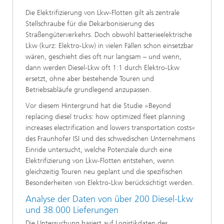
Die Elektrifizierung von Lkw-Flotten gilt als zentrale
Stellschraube für die Dekarbonisierung des
Straßengüterverkehrs. Doch obwohl batterieelektrische
Lkw (kurz: Elektro-Lkw) in vielen Fällen schon einsetzbar
wären, geschieht dies oft nur langsam – und wenn,
dann werden Diesel-Lkw oft 1:1 durch Elektro-Lkw
ersetzt, ohne aber bestehende Touren und
Betriebsabläufe grundlegend anzupassen.
Vor diesem Hintergrund hat die Studie »Beyond
replacing diesel trucks: how optimized fleet planning
increases electrification and lowers transportation costs«
des Fraunhofer ISI und des schwedischen Unternehmens
Einride untersucht, welche Potenziale durch eine
Elektrifizierung von Lkw-Flotten entstehen, wenn
gleichzeitig Touren neu geplant und die spezifischen
Besonderheiten von Elektro-Lkw berücksichtigt werden.
Analyse der Daten von über 200 Diesel-Lkw
und 38.000 Lieferungen
Die Untersuchung basiert auf Logistikdaten des