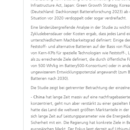
Infrastructure Act, Japan: Green Growth Strategy, Korea
(Deutschland: Dachkonzept Batterieforschung 2023) ab d
Situation vor 2020 verdoppelt oder sogar verdreifacht.
Eine länderübergreifende Analyse in der Studie zu wicht
Zykluslebensdauer oder Kosten ergab, dass jedes Land ein
unterschiedlichem Machbarkeitsgrad definiert: Einige der 
Feststoff- und alternative Batterien auf der Basis von Fl
von Kern-KPIs für spezielle Technologien wie Feststoff-, 
als zu erreichende Ziele definiert, die durch öffentlich
von 500 Wh/kg im Battery500-Konsortium) oder in ander
ungewisserem Entwicklungspotenzial angewandt (zum Beis
Batterien nach 2030).
Die Studie zeigt bei getrennter Betrachtung der einzeln
- China
hat lange Zeit massiv auf eine nachfragebasiert
konzentriert, geht nun aber verstärkt zu einer gezielt
hatte das Land die weltweit größten Marktanteile in der
sich lange Zeit auf Leistungsparameter wie die Energied
Sicherheit mit ein. Die Regierung hat konkrete Ziele in B
europäischen Markt. Der Fokus liegt derzeit auf Lithium-