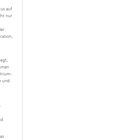
kus auf
cht nur
der
ration,
egt,
ommen
atrium-
e und
s
nd
as