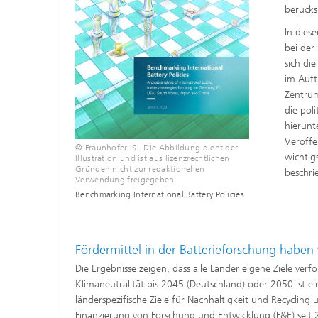
berücks
In dies
bei der
sich di
im Auft
Zentrum
die pol
hierunt
Veröffe
© Fraunhofer ISI. Die Abbildung dient der
wichtig
Illustration und ist aus lizenzrechtlichen
Gründen nicht zur redaktionellen
beschri
Verwendung freigegeben.
Benchmarking International Battery Policies
Fördermittel in der Batterieforschung habe
Die Ergebnisse zeigen, dass alle Länder eigene Ziele ve
Klimaneutralität bis 2045 (Deutschland) oder 2050 ist 
länderspezifische Ziele für Nachhaltigkeit und Recycling u
Finanzierung von Forschung und Entwicklung (F&E) seit 