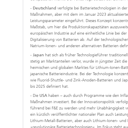
-
Deutschland
verfolgte bei Batterietechnologien in de
Maßnahmen, aber mit dem im Januar 2023 aktualisierten
Leistungsparameter eingeführt. Dieses Konzept konzentr
Maßstab, um hier die Produktionskapazitäten auszuweit
europäischen Industrie auf eine einheitliche Linie bei d
Digitalisierung von Batterien ab. Auf der technologischen
Natrium-Ionen- und anderen alternativen Batterien defin
-
Japan
hat sich als früher Technologieführer tradition
stetig an Marktanteilen verlor, wurde in jüngster Zeit d
heimischen und globalen Marktes für Lithium-Ionen-Batt
japanische Batterieindustrie. Bei der Technologie konzent
wie Fluorid-Shuttle- und Zink-Anoden-Batterien und Japa
bis 2025 definiert hat.
- Die
USA
haben – auch durch Programme wie den Inflati
Maßnahmen investiert. Bei der Innovationspolitik verfolg
führend bei F&E zu werden und mehr Unabhängigkeit von
ein kürzlich veröffentlichter nationaler Plan auch Leistu
Lithium-Metall-Batterien, aber auch Lithium-Ionen- und L
»revolutionäre Batterietechnologien«. Im Fokus steht a