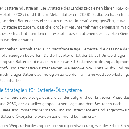
er Batterieindustrie an. Die Strategie des Landes zeigt einen klaren F&E-Fo
ststoff- (2027) und Lithium-Metall-Batterien (2028). Südkorea hat sich ni
zt, sondern Batterieherstellern auch direkte Unterstützung gewährt, etwa
 Strategie ist zudem, dass drei große Privatunternehmen gemeinsam mit 
iert sich auf Lithium-Ionen-, Feststoff- sowie Batterien der nächsten Gene
ien werden genannt.
 beschreiben, enthält aber auch nachfrageseitige Elemente, die das Ende der
rofahrzeugen betreffen. Da die Hauptpriorität der EU auf Umweltfragen li
cycling von Batterien, die auch in die neue EU-Batterieverordnung aufgen
toff- und alternativen Batterietypen wie Redox-Flow-, Metall-Luft- und N
ter nachhaltiger Batterietechnologien zu werden, um eine wettbewerbsfähig
 zu schaffen.
le Strategien für Batterie-Ökosysteme
rt: »Unsere Studie zeigt, dass alle Länder aufgrund der kritischen Phase de
 und 2030, der aktuellen geopolitischen Lage und dem Bestreben nach
. Diese sind immer stärker markt- und industrieorientiert und angebots- u
r Batterie-Ökosysteme werden zunehmend kombiniert.«
htigen Weg zur Förderung der Technologieentwicklung, wie der Erfolg Chin