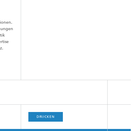
tionen.
rkungen
tik
rtise
z.
DRUCKEN