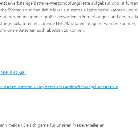
 wettbewerbsfähige Batterie-Wertschöpfungskette aufgebaut und ist führen
che Strategien sollten sich stärker auf zentrale Leistungsindikatoren und d
m Hintergrund der immer größer gewordenen Förderbudgets und deren ad
eistungsindikatoren in laufende F&E-Aktivitäten integriert werden könnten
hium-Ionen-Batterien auch abbilden zu können.
[ PDF 5,97 MB ]
deutschen Batterie-Ökosystems am Fachkräftemangel scheitern?«
Dann melden Sie sich gerne für unseren Presseverteiler an: