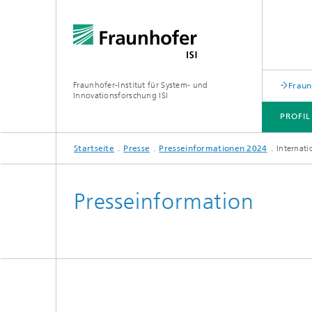
Fraunhofer-Institut für System- und
Fraun
Innovationsforschung ISI
PROFIL
Startseite
Presse
Presseinformationen 2024
Internati
PROFIL
ABTEILUNGEN
THEMEN
JOINT INNOVATION HUB
Presseinformation