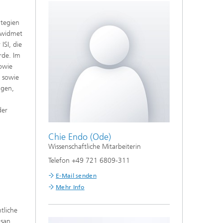
ategien
a widmet
ISI, die
rde. Im
sowie
a sowie
ngen,
der
Chie Endo (Ode)
Wissenschaftliche Mitarbeiterin
Telefon +49 721 6809-311
E-Mail senden
Mehr Info
tliche
isan