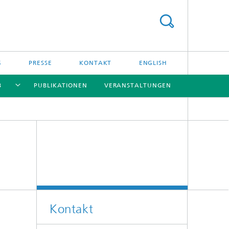
G
PRESSE
KONTAKT
ENGLISH
B
PUBLIKATIONEN
VERANSTALTUNGEN
[X]
[X]
[X]
[X]
Kontakt