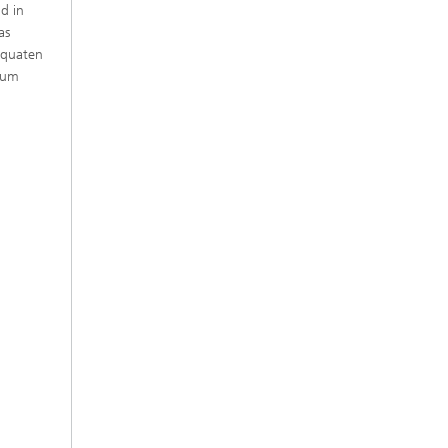
d in
as
äquaten
, um