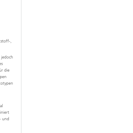
stoff-,
b jedoch
es
ür die
ypen
ototypen
al
niert
f- und