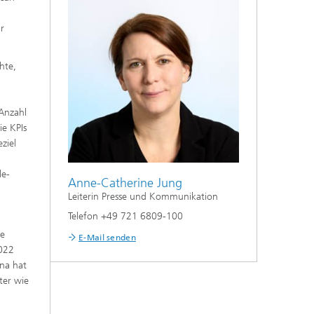
r
hte,
 Anzahl
ie KPIs
ziel
h
le-
Anne-Catherine Jung
Leiterin Presse und Kommunikation
Telefon +49 721 6809-100
ge
E-Mail senden
2022
ina hat
ter wie