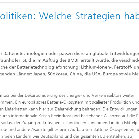
politiken: Welche Strategien ha
ür Batterietechnologien oder passen diese an globale Entwicklunge
raunhofer ISI, die im Auftrag des BMBF erstellt wurde, die verschie
eiche der Batterietechnologieforschung: Lithium-Ionen-, Feststoff- u
folgenden Länder: Japan, Südkorea, China, die USA, Europa sowie hie
muss bei der Dekarbonisierung des Energie- und Verkehrssektors weiter
mmen. Ein europäisches Batterie-Ökosystem mit skalierter Produktion un
ren Lieferketten kann hier zur Zielerreichung beitragen. Die Entwicklunge
durch internationale Krisen beeinflusst und bestehende Allianzen auf die 
t, sodass der Zugang zu kritischen Technologien zunehmend in den Mittelp
Diese und andere Aspekte gilt es beim Aufbau von Batterie-Ökosystemen, d
in vielen Ländern wie Deutschland und der gesamten EU entstehen, zu