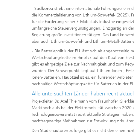
-
Südkorea
strebt eine internationale Führungsrolle in d
die Kommerzialisierung von Lithium-Schwefel- (2025), Fe
für die Förderung seiner E-Mobilitäts-Industrie eingeset
umfangreiche Steuervergünstigungen. Einzigartig an der
Regierung große Investitionen tätigen. Das Land konzentr
aber auch Lithium-Schwefel- und Lithium-Metall-Batter
- Die Batteriepolitik der
EU
lässt sich als angebotsseitig
Wertschöpfungskette im Hinblick auf den Kauf von Elekt
gibt es ehrgeizige Ziele zur Nachhaltigkeit und zum Re
wurden. Der Schwerpunkt liegt auf Lithium-Ionen-, Fests
Ionen-Batterien. Hauptziel ist es, ein führender Anbie
nachhaltige Wertschöpfungskette für Batterien in der EU
Alle untersuchten Länder haben recht aktuel
Projektleiter Dr. Axel Thielmann vom Fraunhofer ISI erklä
Markthochlaufs bei der Elektromobilität zwischen 2020
Technologiesouveränität recht aktuelle Strategien haben
nachfrageseitige Maßnahmen zur Entwicklung zirkuläre
Den Studienautoren zufolge gibt es nicht den einen ric