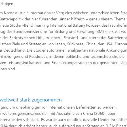
ichtigen.
em Kontext ist ein internationaler Vergleich zwischen unterschiedlichen Str
 Batteriepolitik der hier führenden Länder hilfreich – genau diesem Them
e neue Studie »Benchmarking International Battery Policies« des Fraunhofer 
rag des Bundesministeriums für Bildung und Forschung (BMBF) erstellt wu
 des Berichts stehen Lithium-Ionen-, Feststoff- und alternative Batterien 
itischen Ziele und Strategien von Japan, Südkorea, China, den USA, Europ
er Deutschland. Die Studienautor:innen analysierten nationale Ankündigu
ntlichungen und Roadmaps, in denen politische und technische Ziele, die
sten Leistungsindikatoren und Finanzierungsstrategien der genannten Län
eben sind.
n weltweit stark zugenommen
rfolgen, um unabhängiger von internationalen Lieferketten zu werden.
ein weiteres gemeinsames Ziel, mit Ausnahme von China (2060), aber
nterscheiden sich stark. Es wurde auch deutlich, dass alle Länder ihre öffen
2014 deutlich erhöht haben, auch aufgrund neuer Strategien (USA: Bipart