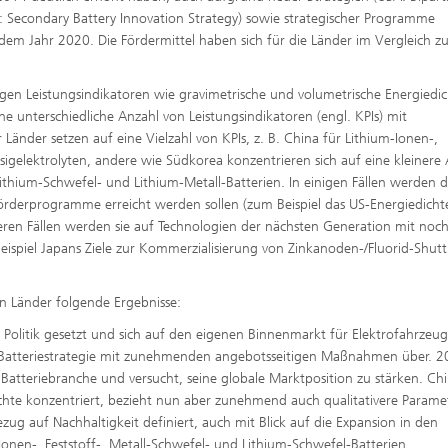
: Secondary Battery Innovation Strategy) sowie strategischer Programme
em Jahr 2020. Die Fördermittel haben sich für die Länder im Vergleich zu
igen Leistungsindikatoren wie gravimetrische und volumetrische Energiedic
e unterschiedliche Anzahl von Leistungsindikatoren (engl. KPIs) mit
Länder setzen auf eine Vielzahl von KPIs, z. B. China für Lithium-Ionen-,
üssigelektrolyten, andere wie Südkorea konzentrieren sich auf eine kleinere
Lithium-Schwefel- und Lithium-Metall-Batterien. In einigen Fällen werden d
e Förderprogramme erreicht werden sollen (zum Beispiel das US-Energiedichte
en Fällen werden sie auf Technologien der nächsten Generation mit noc
piel Japans Ziele zur Kommerzialisierung von Zinkanoden-/Fluorid-Shutt
en Länder folgende Ergebnisse:
e Politik gesetzt und sich auf den eigenen Binnenmarkt für Elektrofahrzeu
en Batteriestrategie mit zunehmenden angebotsseitigen Maßnahmen über. 
 Batteriebranche und versucht, seine globale Marktposition zu stärken. Ch
ichte konzentriert, bezieht nun aber zunehmend auch qualitativere Parame
ezug auf Nachhaltigkeit definiert, auch mit Blick auf die Expansion in den
Ionen-, Feststoff-, Metall-Schwefel- und Lithium-Schwefel-Batterien.