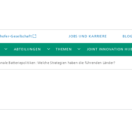
hofer-Gesellschaft
JOBS UND KARRIERE
BLO
ABTEILUNGEN
THEMEN
JOINT INNOVATION HU
onale Batteriepolitiken: Welche Strategien haben die führenden Länder?