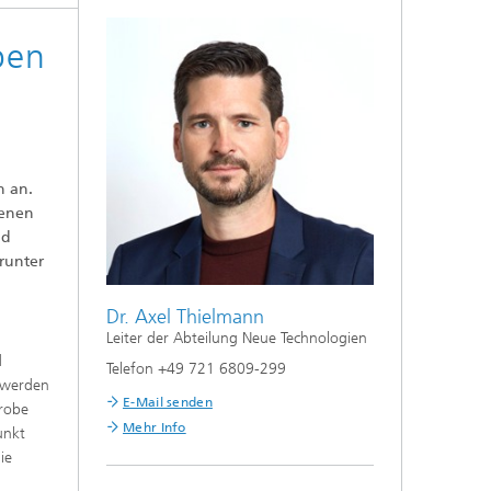
ben
n an.
denen
nd
runter
Dr. Axel Thielmann
Leiter der Abteilung Neue Technologien
d
Telefon +49 721 6809-299
n werden
E-Mail senden
Probe
Mehr Info
unkt
ie