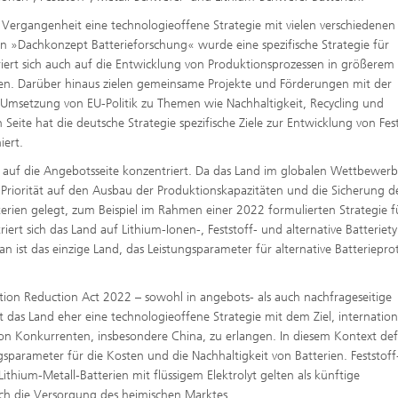
r Vergangenheit eine technologieoffene Strategie mit vielen verschiedenen
 »Dachkonzept Batterieforschung« wurde eine spezifische Strategie für
iert sich auch auf die Entwicklung von Produktionsprozessen in größerem
en. Darüber hinaus zielen gemeinsame Projekte und Förderungen mit der
er Umsetzung von EU-Politik zu Themen wie Nachhaltigkeit, Recycling und
 Seite hat die deutsche Strategie spezifische Ziele zur Entwicklung von Fest
iert.
ell auf die Angebotsseite konzentriert. Da das Land im globalen Wettbewer
ie Priorität auf den Ausbau der Produktionskapazitäten und die Sicherung d
erien gelegt, zum Beispiel im Rahmen einer 2022 formulierten Strategie f
riert sich das Land auf Lithium-Ionen-, Feststoff- und alternative Batteriet
n ist das einzige Land, das Leistungsparameter für alternative Batteriepr
on Reduction Act 2022 – sowohl in angebots- als auch nachfrageseitige
t das Land eher eine technologieoffene Strategie mit dem Ziel, internation
 Konkurrenten, insbesondere China, zu erlangen. In diesem Kontext defi
ngsparameter für die Kosten und die Nachhaltigkeit von Batterien. Feststof
ithium-Metall-Batterien mit flüssigem Elektrolyt gelten als künftige
uch die Versorgung des heimischen Marktes.